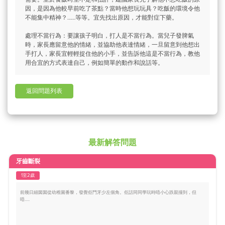
因，是因為他較早前吃了茶點？當時他想玩玩具？吃飯的環境令他
不能集中精神？……等等。宜先找出原因，才能對症下藥。
處理不當行為：要讓孩子明白，打人是不當行為。當兒子發脾氣
時，家長應留意他的情緒，並協助他表達情緒，一旦留意到他想出
手打人，家長宜輕輕捉住他的小手，並告訴他這是不當行為，教他
用合宜的方式表達自己，例如簡單的動作和說話等。
返回問題列表
最新解答問題
牙齒斷裂
1至2歲
前幾日細囡囡從幼稚園番黎，發覺佢門牙少左個角。佢話同同學玩時唔小心跌親撞到，但
唔.....