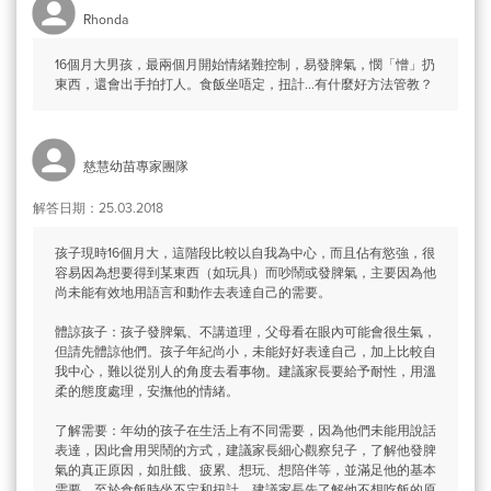
Rhonda
16個月大男孩，最兩個月開始情緒難控制，易發脾氣，憫「憎」扔
東西，還會出手拍打人。食飯坐唔定，扭計...有什麼好方法管教？
慈慧幼苗專家團隊
解答日期：25.03.2018
孩子現時16個月大，這階段比較以自我為中心，而且佔有慾強，很
容易因為想要得到某東西（如玩具）而吵鬧或發脾氣，主要因為他
尚未能有效地用語言和動作去表達自己的需要。
體諒孩子：孩子發脾氣、不講道理，父母看在眼內可能會很生氣，
但請先體諒他們。孩子年紀尚小，未能好好表達自己，加上比較自
我中心，難以從別人的角度去看事物。建議家長要給予耐性，用溫
柔的態度處理，安撫他的情緒。
了解需要：年幼的孩子在生活上有不同需要，因為他們未能用說話
表達，因此會用哭鬧的方式，建議家長細心觀察兒子，了解他發脾
氣的真正原因，如肚餓、疲累、想玩、想陪伴等，並滿足他的基本
需要。至於食飯時坐不定和扭計，建議家長先了解他不想吃飯的原