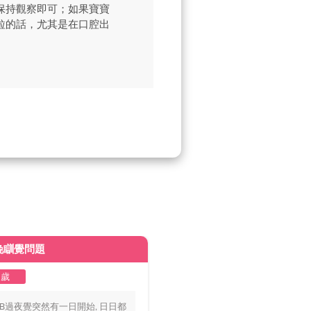
保持觀察即可；如果寶寶
粒的話，尤其是在口腔出
晚瞓覺問題
皮膚變黃
2歲
1至2歲
BB過夜覺突然有一日開始, 日日都
你好醫生，我個BB仔15個月大，