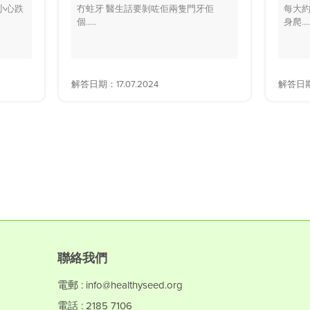
小心跌
冇蛀牙 醫生話要剝咗佢兩隻門牙佢
每大約
個.....
身爬....
解答日期：17.07.2024
解答日期：
聯絡我們
電郵 : info@healthyseed.org
電話 : 2185 7106