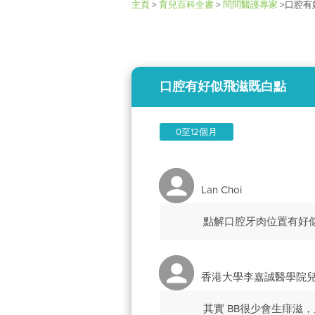
主頁
>
育兒百科全書
>
問問醫護專家
>
口腔有
口腔有好似飛滋既白點
0至12個月
Lan Choi
點解口腔牙肉位置有好
香港大學李嘉誠醫學院
其實 BB很少會生痱