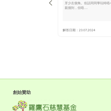
牙少左個角。佢話同同學玩時唔
親撞到，但唔.....
解答日期：23.07.2024
創始贊助