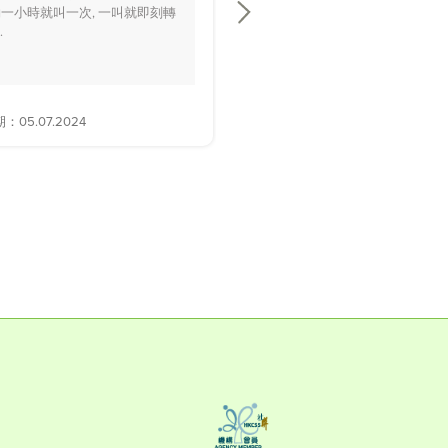
一小時就叫一次, 一叫就即刻轉
playground時好多家長話佢面色
.
黃，.....
05.07.2024
解答日期：28.06.2024