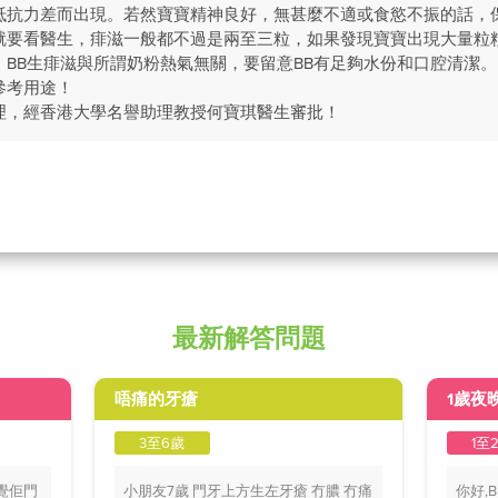
抵抗力差而出現。若然寶寶精神良好，無甚麼不適或食慾不振的話，
就要看醫生，痱滋一般都不過是兩至三粒，如果發現寶寶出現大量粒
BB生痱滋與所謂奶粉熱氣無關，要留意BB有足夠水份和口腔清潔。
參考用途！
理，經香港大學名譽助理教授何寶琪醫生審批！
最新解答問題
唔痛的牙瘡
1歲夜
3至6歲
1至
覺佢門
小朋友7歲 門牙上方生左牙瘡 冇膿 冇痛
你好,