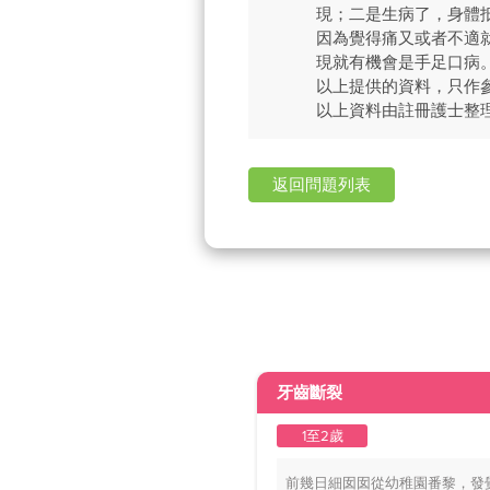
現；二是生病了，身體
因為覺得痛又或者不適
現就有機會是手足口病。
以上提供的資料，只作
以上資料由註冊護士整
返回問題列表
牙齒斷裂
1至2歲
前幾日細囡囡從幼稚園番黎，發