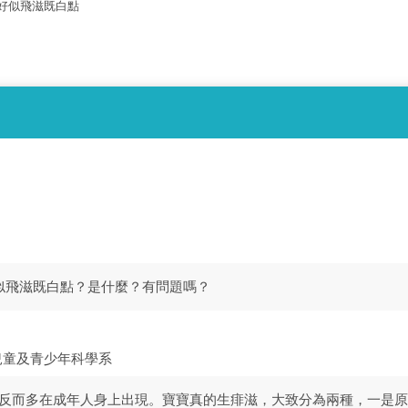
好似飛滋既白點
似飛滋既白點？是什麼？有問題嗎？
兒童及青少年科學系
滋，反而多在成年人身上出現。寶寶真的生痱滋，大致分為兩種，一是