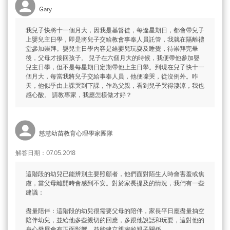
Gary
我兒子快將十一個月大，因我是基督徒，每逢星期日，都會帶兒子
上嬰兒主日學，即是將兒子交給教會事奉人員託管，我就在隔離禮
堂參加崇拜。嬰兒主日學內容是給嬰兒玩耍及睡覺，待崇拜完畢
後，父母才接回孩子。 兒子在六個月大的時候，我便帶他參加嬰
兒主日學，但不是每星期日定期帶他上主日學。到現在兒子快十一
個月大，每當我將兒子交給事奉人員，他便嚎哭，從沒例外。昨
天，他似乎由上課哭到下課，作為父親，看到兒子哭得淒涼，我也
感心酸。 請教專家，我應怎樣做才好？
慈慧幼苗教育心理學家團隊
解答日期：07.05.2018
這階段的幼兒已能辨別主要照顧者，他們面對陌生人時會害羞或焦
慮，當父母離開時會感到不安。對於家長提及的情況，我們有一些
建議：
盡量陪伴：這階段的幼兒很需要父母的陪伴，家長平日應盡量抽空
陪伴幼兒，並給他多些親切的回應，多跟他說話和玩耍，這對他的
身心發展會有正面影響，並能建立親密的親子關係。