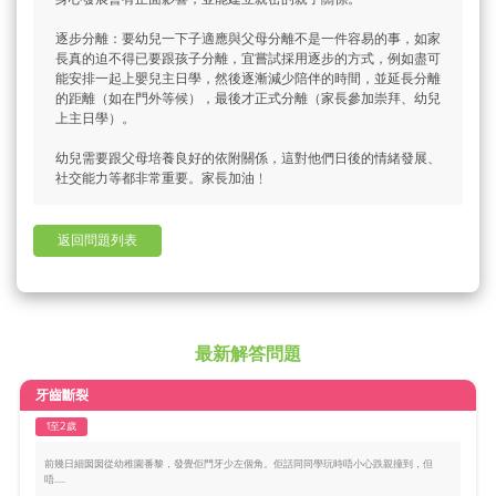
逐步分離：要幼兒一下子適應與父母分離不是一件容易的事，如家
長真的迫不得已要跟孩子分離，宜嘗試採用逐步的方式，例如盡可
能安排一起上嬰兒主日學，然後逐漸減少陪伴的時間，並延長分離
的距離（如在門外等候），最後才正式分離（家長參加崇拜、幼兒
上主日學）。
幼兒需要跟父母培養良好的依附關係，這對他們日後的情緒發展、
社交能力等都非常重要。家長加油﹗
返回問題列表
最新解答問題
牙齒斷裂
1至2歲
前幾日細囡囡從幼稚園番黎，發覺佢門牙少左個角。佢話同同學玩時唔小心跌親撞到，但
唔.....