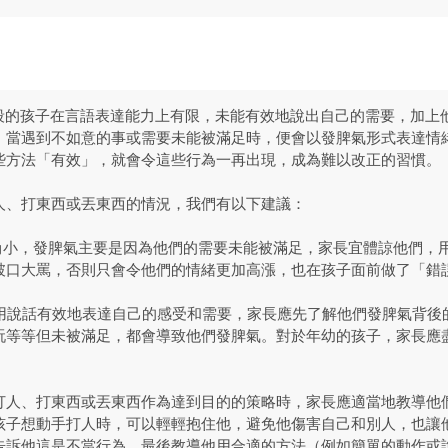
階段的孩子在言語表達能力上有限，未能有效地說出自己的需要，加上
，當遇到不如意的事或需要未能被滿足時，便會以發脾氣形式表達情
些方法「有效」，就會令這些行為一再出現，成為難以改正的習慣。
人、打東西或丟東西的情況，我們有以下建議：
紀尚小，發脾氣主要是因為他們的需要未能被滿足，家長宜體諒他們，
破口大罵，否則只會令他們的情緒更加高漲，也在孩子面前做了「錯
能用說話有效地表達自己的感受和需要，家長應先了解他們發脾氣背後
玩等等但未被滿足，都會導致他們發脾氣。對於年幼的孩子，家長應
用打人、打東西或丟東西作為達到目的的策略時，家長應適當地教導他
孩子想動手打人時，可以輕輕抱住他，避免他傷害自己和別人，也讓
告訴他這是不當行為，最後教導他用合適的方法（例如簡單的動作或