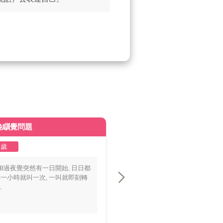
晚瞓覺問題
皮膚變黃
2歲
1至2歲
BB過夜覺突然有一日開始, 日日都
你好醫生，我個BB仔15個月大，
一小時就叫一次, 一叫就即刻轉
playground時好多家長話佢面色
.
黃，.....