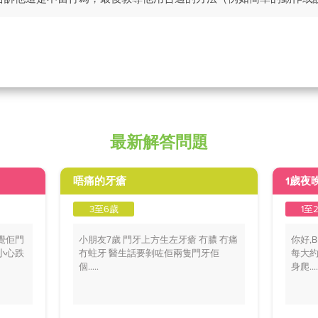
最新解答問題
唔痛的牙瘡
1歲夜
3至6歲
1至
覺佢門
小朋友7歲 門牙上方生左牙瘡 冇膿 冇痛
你好,
小心跌
冇蛀牙 醫生話要剝咗佢兩隻門牙佢
每大約
個.....
身爬....