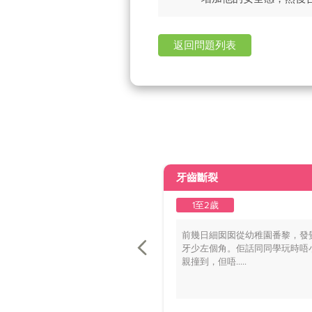
返回問題列表
牙齒斷裂
1至2歲
前幾日細囡囡從幼稚園番黎，發
牙少左個角。佢話同同學玩時唔
親撞到，但唔.....