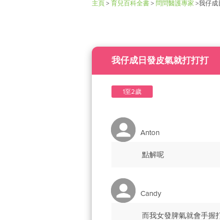
主頁
>
育兒百科全書
>
問問醫護專家
>
我仔成
我仔成日發皮氣就打打打
1至2歲
Anton
點解呢
Candy
而我女發脾氣就會手握