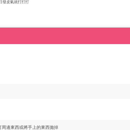
日發皮氣就打打打
打周邊東西或將手上的東西拋掉