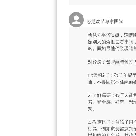
慈慧幼苗專家團隊
幼兒介乎1至2歲，這
從別人的角度去看事物
略。而如果他們發現這
對於孩子發脾氣時會打
1. 體諒孩子：孩子年
通，不要因沉不住氣而
2. 了解需要：孩子未
累、安全感、好奇、想
要。
3. 教導孩子：當孩子
行為。例如家長留意到
增加他的安全感，然後