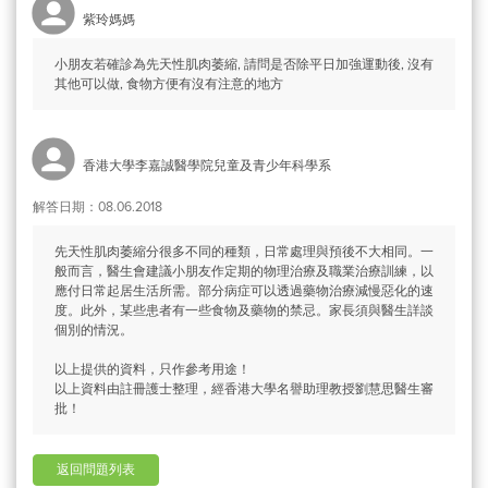
紫玲媽媽
小朋友若確診為先天性肌肉萎縮, 請問是否除平日加強運動後, 沒有
其他可以做, 食物方便有沒有注意的地方
香港大學李嘉誠醫學院兒童及青少年科學系
解答日期：08.06.2018
先天性肌肉萎縮分很多不同的種類，日常處理與預後不大相同。一
般而言，醫生會建議小朋友作定期的物理治療及職業治療訓練，以
應付日常起居生活所需。部分病症可以透過藥物治療減慢惡化的速
度。此外，某些患者有一些食物及藥物的禁忌。家長須與醫生詳談
個別的情況。
以上提供的資料，只作參考用途！
以上資料由註冊護士整理，經香港大學名譽助理教授劉慧思醫生審
批！
返回問題列表