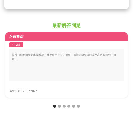
最新解答問題
牙齒斷裂
1至2歲
前幾日細囡囡從幼稚園番黎，發覺佢門牙少左個角。佢話同同學玩時唔小心跌親撞到，但
唔.....
解答日期：23.07.2024