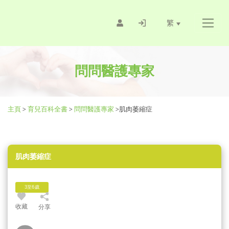
繁
問問醫護專家
主頁
>
育兒百科全書
>
問問醫護專家
>
肌肉萎縮症
肌肉萎縮症
3至6歲
收藏
分享