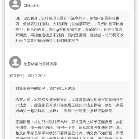
Chibichibi
BB一歲5個月，近排發現佢遇到不滿意的事，例如叫佢吾好咬東
西，佢就表現好激動，大聲講野（吾知講咩野），又例如長輩比食
物佢，佢吾想再食，就fing手把食物弄走，長輩鬧佢，佢好大聲講
野回應，再話佢這樣是不對的，要細聲講嘢，佢就喊～想問我可以
點做？其實佢聽吾聽得明我們既要求？
慈慧幼苗治療師團隊
解答日期：09.07.2018
對於個案中的情況，我們有以下建議：
恰當示範：家長提及孩子咬東西，這其實是幼兒用感官探索物件的
方法之一。建議家長可以引導他用正確的方法去探索，例如：家長
與幼兒一起玩玩具（如球），過程中示範用手推球或拋球等。
正面回應：當幼兒出現好行為時，家長宜馬上給予正面反應，如拍
手稱讚、摸一摸他的頭、擁抱一下等，這樣就會強化他的好行為；
相反如果家長單單叫幼兒不要做某些行為，幼兒會不知所措，不懂
得如何做才好。加上他看到成人有如此大的反應，很可能會引起他