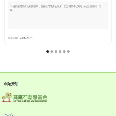
前幾日細囡囡從幼稚園番黎，發覺佢門牙少左個角。佢話同同學玩時唔小心跌親撞到，但
唔.....
解答日期：23.07.2024
創始贊助