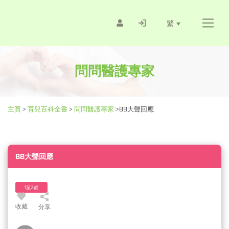
繁
問問醫護專家
主頁
>
育兒百科全書
>
問問醫護專家
>
BB大聲回應
BB大聲回應
1至2歲
收藏
分享