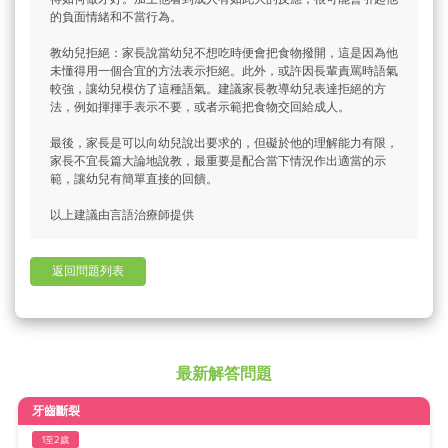
的負面情緒和不當行為。
教幼兒拒絕：家長說當幼兒不想吃時便會把食物撥開，這是因為他
未懂得用一個合宜的方法表示拒絕。此外，或許因長輩責罵時語氣
較強，讓幼兒模仿了這種語氣。建議家長教導幼兒表達拒絕的方
法，例如揮揮手表示不要，或者示範把食物交回給成人。
最後，家長是可以向幼兒說出要求的，但礙於他的理解能力有限，
家長不宜長篇大論地說教，最重要是配合當下情況作出適當的示
範，讓幼兒有簡單直接的回饋。
以上建議由言語治療師提供
返回問題列表
最新解答問題
牙齒斷裂
1至2歲