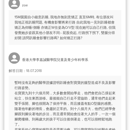
zoe
15M囡囡自小鐘意趴睡, 我地亦無刻意矯正 直至6M時, 有位朋友叫
我地正視趴睡問題, 有機會影響將來行路 自此我地一見到趴睡都會
矯正為仰睡/側睡 亦矯正W住姿為O/V型 現在她可以自己行路, 但我
發覺她步姿跟其他小朋友不同:- 屁股堯起, 行路拐下拐下, 雙腿分得
好開 請問趴睡會影響行路嗎? 如何矯正行路?
香港大學李嘉誠醫學院兒童及青少年科學系
解答日期：18.07.2018
暫時沒有足夠的醫學證據證明趴睡會對寶寶的腿型造成不良及影響
行路姿勢。
在寶寶九到十六個月間，大多數會開始學走，他們會把自己撐起來
站立，扶住東西游移。最後能自己行走不需協助，通常他們走起來
雙手張開、腳也很開為了保持平衡，而且膝蓋有點O型腿的感覺。
隨著他年齡的增長，會趨於正常的。到十八個月大，他們已經學會
腳跟到腳尖著地的步法，而且通常開始會拉著大人的手，一次一個
腳爬樓梯。到兩歲大的孩子可以往後倒著走，也可以很輕鬆地跑
了。
若家長担心寶寶的腿型是否需要治療，可以帶寶寶到兒科醫生處檢