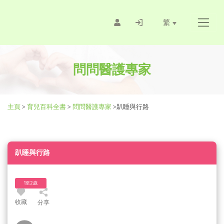
繁
問問醫護專家
主頁
>
育兒百科全書
>
問問醫護專家
>
趴睡與行路
趴睡與行路
1至2歲
收藏
分享