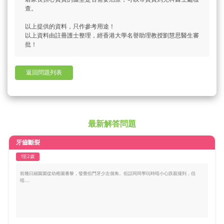
查。
以上提供的資料，只作參考用途！
以上資料由註冊護士整理，經香港大學名譽助理教授劉慧思醫生審
批！
返回問題列表
最新解答問題
牙齒斷裂
1至2歲
前幾日細囡囡從幼稚園番黎，發覺佢門牙少左個角。佢話同同學玩時唔小心跌親撞到，但
唔.....