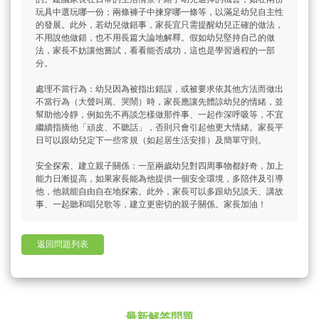
玩具中選玩哪一份；兩條褲子中揀穿哪一條等，以滿足幼兒自主性
的發展。此外，若幼兒做錯事，家長宜只需提醒幼兒正確的做法，
不用說他做錯，也不用長篇大論地解釋。假如幼兒堅持自己的做
法，家長不妨讓他嘗試，看看能否成功，這也是學習過程的一部
分。
處理不當行為：幼兒因為被指出錯誤，或被要求依其他方法而做出
不當行為（大聲叫罵、哭鬧）時，家長應讓先體諒幼兒的情緒，並
幫助他冷靜，例如先不再談怎樣做那件事、一起作深呼吸等，不宜
繼續指摘他「頑皮、不聽話」，否則只會引起他更大情緒。家長平
日可以跟幼兒定下一些常規（如起居生活安排）及簡單守則。
安全探索、建立親子關係：一至兩歲幼兒對四周事物都好奇，加上
能力日漸提高，如果家長能為他提供一個安全環境，多陪伴及引導
他，他就能自由自在地探索。此外，家長可以多跟幼兒談天、講故
事、一起聽和唱兒歌等，建立更密切的親子關係。家長加油！
返回問題列表
最新解答問題