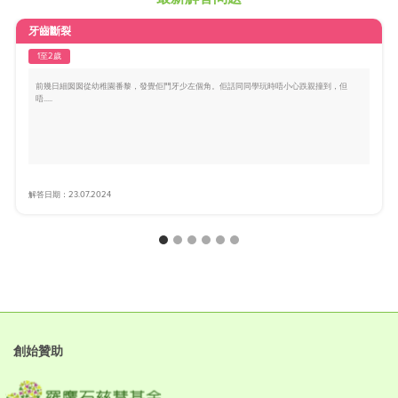
牙齒斷裂
1至2歲
前幾日細囡囡從幼稚園番黎，發覺佢門牙少左個角。佢話同同學玩時唔小心跌親撞到，但
唔.....
解答日期：23.07.2024
創始贊助