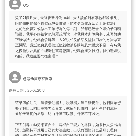
OO
兒子21個月大，最近反叛行為加劇，大人說的所有事他都說相反，
叫他做的他都不肯做或專登做錯（他本身識做及知道正確做法），
之前他做得對或做出正確行為的每一刻，我都已經會立即給予口頭
讚賞。我平心靜氣對他解釋或再說一次我原本所說的事，或再教他
正確做法，他就會發脾氣，大聲說相反的話及堅持用錯的方法做甚
至哭鬧。我話他曳及唔聽話他就繼續發脾氣及大聲說不是。有時我
之後會說及真的不理睬他當是懲罰，他就會扭哭扭抱，但仍繼續說
相反。我應該要怎樣處理？
慈慧幼苗專家團隊
解答日期：25.07.2018
這階段的幼兒，隨着活動能力、說話能力等日漸提升，他們開始想
要了解自己的自主能力及界限，家長可以做的，是引導他們成長，
並給予適度的界線，明白什麼可以做、什麼不可以做。
正面引導：幼兒想要自主、尋找自己能力的界限，如果被人指出錯
誤，並堅持不准用自己的方法去做，出現負面情緒也是可以理解
的。建議家長在日常的生活情景中給予幼兒選擇的機會，如在兩份