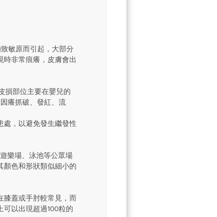
的致敏原而引起，大部分
現時非常痕癢，皮膚會出
皮損部位主要在嬰兒的
常因癢抓破、發紅、流
患處，以避免發生繼發性
童常在遊樂場、泳池等公眾場
其顏色和形狀類似細小的
在膝蓋或手肘較常見，而
可以出現超過100粒的