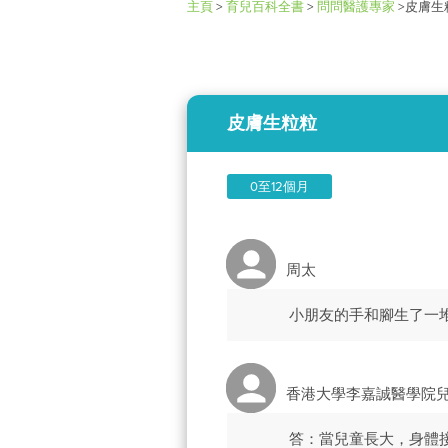
主頁
>
育兒百科全書
>
問問醫護專家
>
皮膚生
皮膚生粒粒
0至12個月
周太
小朋友的手和腳生了一
香港大學李嘉誠醫學院
答：當兒童長大，身體