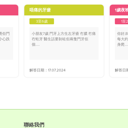
唔痛的牙瘡
1歲夜
3至6歲
1至
覺佢門
小朋友7歲 門牙上方生左牙瘡 冇膿 冇痛
你好,
小心跌
冇蛀牙 醫生話要剝咗佢兩隻門牙佢
每大約
個.....
身爬....
解答日期：17.07.2024
解答日期：
聯絡我們