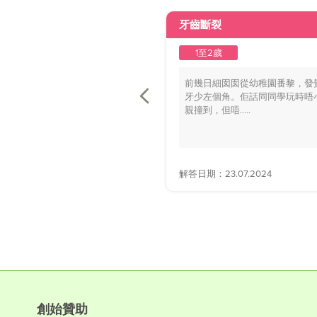
牙齒斷裂
1至2歲
前幾日細囡囡從幼稚園番黎，發
牙少左個角。佢話同同學玩時唔
親撞到，但唔.....
解答日期：23.07.2024
創始贊助