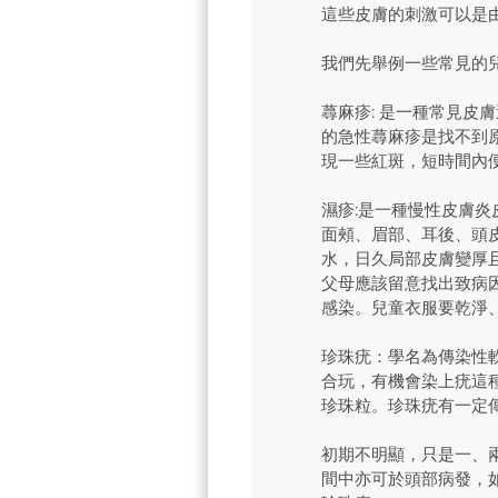
這些皮膚的刺激可以是
我們先舉例一些常見的
蕁麻疹: 是一種常見皮
的急性蕁麻疹是找不到
現一些紅斑，短時間內
濕疹:是一種慢性皮膚
面頰、眉部、耳後、頭
水，日久局部皮膚變厚
父母應該留意找出致病
感染。兒童衣服要乾淨
珍珠疣：學名為傳染性軟疣
合玩，有機會染上疣這
珍珠粒。珍珠疣有一定
初期不明顯，只是一、
間中亦可於頭部病發，