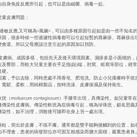
由自身免疫反應所引起，也可以是由細菌、病毒一起。
兒童皮膚問題：
膚過敏反應,又可稱為<風癩>，可以由多種原因引起如是由一些不知名
原因，很多時候一些過濾性病毒都可以引起短暫的蕁麻疹。蕁麻疹出
便會退。所以父母應該注意引起的原因加以預防。
炎皮膚病。成因多樣，包括先天及後天環境因素。濕疹多是小面積的，
皮及臀部，而較大兒童主要在手足指(趾)端，肘窩、眶窩等部位，經
且硬。
因素，予以去除，同時患處不用香皂、肥皂洗。防止小兒搔癢時手抓
、寬鬆、柔軟，用純棉製品，按時洗澡、皮膚保濕及保持衛生。
（molluscum contagiosum）手膝常出現，具傳染性。如兒
種傳染性皮膚病。傳染性軟疣為痘病毒引起，稱為珍珠疣，顧名思義
傳染性，如不治理，消散後可隨即在身上另一處出現。
兩粒，突出於皮膚，不痕不癢。通常都是雙手能夠接觸到的位置，如
如不理會，患者的病發部位亦可因互相感染而擴大面積，嚴重患者身上