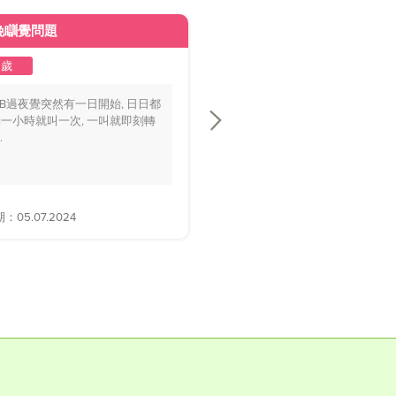
晚瞓覺問題
皮膚變黃
2歲
1至2歲
BB過夜覺突然有一日開始, 日日都
你好醫生，我個BB仔15個月大，
一小時就叫一次, 一叫就即刻轉
playground時好多家長話佢面色
.
黃，.....
05.07.2024
解答日期：28.06.2024