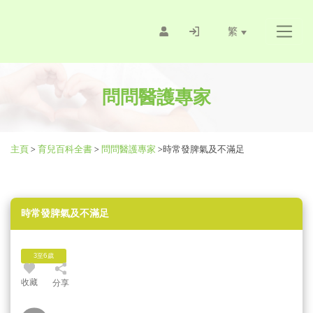
繁
問問醫護專家
主頁
>
育兒百科全書
>
問問醫護專家
>
時常發脾氣及不滿足
時常發脾氣及不滿足
3至6歲
收藏
分享