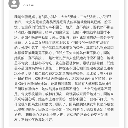
Lois Cai
我是全職媽媽，有3個小朋友，大女兒5歲，二女兒3歲，小兒子7
個月。 大女兒是極度容易因雞毛蒜皮的事情就發脾氣已經一臉不
悅，但當我們問她因何事不開心，她又一直不肯講，要我們不斷去
猜測她不悅的原因，猜中了她會承認，但猜不中她就寧願選擇不
講。例如今晚是中秋節，外出吃飯時，她和妹妹和爸媽一齊分享檸
檬茶，大女兒二女兒喝了基本上90％, 但最後的一啖是被我喝了
的，她便生氣了，開始黑口黑面和想哭的樣子，其實我估到她是因
為檸檬茶被我喝完不開心，但我扮不知道她為什麼不開心，問她，
她真的一直不肯說，一起吃飯的所有人也問她為什麼不開心，她就
是不肯說，連飯都不肯吃，就在那裡發脾氣。最後我摟著她，問她
是不是因為媽媽喝了最後一口檸檬茶不開心她開始沒有說是也沒有
說不是，哄了很久很久她才說她還想喝檸檬茶。又比如，在7月她
生日的時候，K姨姨已經送禮物給她，到10月妹妹生日的時候，她
見K姨姨送禮物給妹妹，她當初發脾氣，當所有人解釋因為妹妹生
日所以有禮物收，她依然是在發脾氣不開心。 大女兒也經常不滿
足。每次學校活動，或和好朋友一齊玩耍或家長帶她外出，問她今
天玩得開心嗎，她基本上都會回答一點都不開心一點都不好玩。為
什麼呢？因為太陽那麼大，曬死了、因為她的好朋友和其他小朋友
玩沒有理她等，因為某一個令她不開心的事情，她就會否定了整個
過程。 我很擔心到她上小學之後，這樣的性格會令她交不到朋
友，不知如何教導她才好。