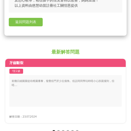
及悉心教導，相信孩子的情況會得以改善，媽媽加油！
以上資料由慈慧幼苗註冊社工關愷恩提供
返回問題列表
最新解答問題
牙齒斷裂
1至2歲
前幾日細囡囡從幼稚園番黎，發覺佢門牙少左個角。佢話同同學玩時唔小心跌親撞到，但
唔.....
解答日期：23.07.2024