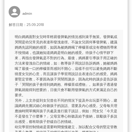
admin
解答日期：25.09.2018
明白媽媽面對女兒時常輕易發脾氣的情況感到束手無策。發脾氣或
哭鬧是幼兒常見的表達和發洩途徑。不論女兒因何事發脾氣，建議
媽媽先認同她的感受，如因為被媽媽喝了檸檬茶或沒有禮物而帶來
不悅情緒，也讓她知道媽媽是明白她的感受。待孩子心情平靜下
來，再指出發脾氣是不對的行為。最後，媽媽要引導孩子用正確的
方法來發洩自己的情緒，如：教導孩子用說話告訴媽媽，她被媽媽
喝了最後一口的檸檬茶而感到不開心，這樣不但可以避免媽媽不斷
猜度女兒的心意，而且讓孩子學習用說話去表達自己的感受。媽媽
要堅定管教，不要因為孩子哭鬧而讓步，因為此時的讓步是告訴孩
子「哭鬧的孩子會得到媽媽抱、檸檬茶或禮物」。如果孩子透過發
脾氣就能得到想要的，日後只會不斷用發脾氣的方式來滿足自己的
要求。
另外，上文亦提到女兒曾在不同的情況下提及外出玩耍不開心，建
議媽媽先嘗試細心聆聽孩子的說話、需要及內心感受。父母每天理
應抽時間單獨與孩子共處及進行親子談話，例如：問女兒「今天是
不是發生了什麼事？」父母宜專心聆聽及給予接納，鼓勵孩子多說
出感受，都有助孩子舒緩自己的情緒。
幼兒學習控制情緒是需要時間慢慢建立，加以配合父母的堅定管教