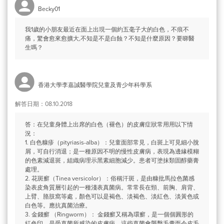
Becky01
我1歲的小朋友最近在面上出現一個約五毫子大的白色，不痕不
痛，驚會愈來愈擴大,不知是不是白蝕？不知是什麼原因？要睇醫
生嗎？
香港大學李嘉誠醫學院兒童及青少年科學系
解答日期：08.10.2018
答：在兒童身體上出席的白色（褪色）的皮膚症狀常用用以下情
況：
1. 白色糠疹（pityriasis-alba）：兒童面部常見，白斑上可見細小脫
屑，可自行消退；是一種原因不明的慢性皮膚病，表現為邊緣模糊
的色素減退斑，組織病理示黑素細胞減少。患者可塗抹類固醇藥膏
處理。
2. 花斑癬（Tinea versicolor）：俗稱汗斑，是由糠批馬拉色菌感
染表皮角質層引起的一種淺表真菌病。常常長在頸、前胸、肩背、
上臂、胳肢窩等處，顏色可以是褐色、淡褐色、淡紅色、淡黃色或
白色等。應抗真菌治療。
3. 金錢癬 （Ringworm）： 金錢癬又稱為環癬，是一個個圓形的
紅色印，是受真菌所感染的皮膚病，這些真菌會襲擊毛囊而令皮毛