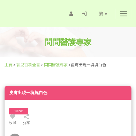
繁
問問醫護專家
主頁
>
育兒百科全書
>
問問醫護專家
>
皮膚出現一塊塊白色
皮膚出現一塊塊白色
1至2歲
收藏
分享