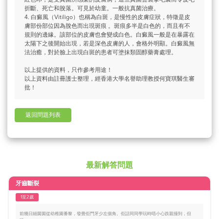
折斷、死亡和脫落。可見於幼童。一般抗真菌治療。
4. 白癜風（Vitiligo）也稱為白斑，是慢性的皮膚症狀，特徵是皮
膚部份部位因為脫色而出現斑痕 。斑痕多半是白色的，而且有不
規則的邊緣。該部位的皮膚也會變成白色。白癜風一般是在暴露在
太陽下之後開始出現，若是深色皮膚的人，會格外明顯。白癜風無
法治癒，對於臉上出現白斑的患者可塗抹類固醇藥膏處理。
以上提供的資料，只作參考用途！
以上資料由註冊護士整理，經香港大學名譽助理教授何寶琪醫生審
批！
返回問題列表
最新解答問題
牙齒斷裂
1至2歲
前幾日細囡囡從幼稚園番黎，發覺佢門牙少左個角。佢話同同學玩時唔小心跌親撞到，但