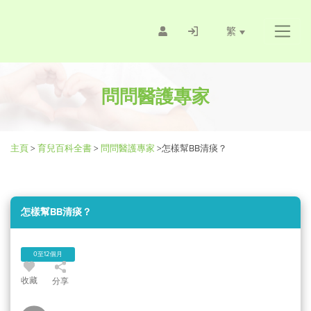
繁
問問醫護專家
主頁
>
育兒百科全書
>
問問醫護專家
>
怎樣幫BB清痰？
怎樣幫BB清痰？
0至12個月
收藏
分享