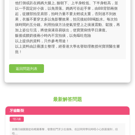
他打側或趴在媽媽大腿上, 臉朝下、上半身較低、下半身較高，並
以一手固定好小孩，以免滑落。媽媽可谷起手掌，由BB背部兩側
起，從腰部拍至肩部，拍時力量不要太輕或太重，否則達不到效
果，衣服不要穿太多以免影響效果，拍完後給BB喝點水。每次拍
痰時間約五分鐘。利用拍痰方法使氣管壁上之痰液震動、鬆脫，再
加上姿位引流，將使痰液容易咳出，使寶寶病情早日康復。
飯後或餵奶後兩小時內不宜拍痰，以免嘔吐危險
以上提供的資料，只作參考用途！
以上資料由註冊護士整理，經香港大學名譽助理教授何寶琪醫生審
批！
返回問題列表
最新解答問題
牙齒斷裂
1至2歲
前幾日細囡囡從幼稚園番黎，發覺佢門牙少左個角。佢話同同學玩時唔小心跌親撞到，但
唔.....