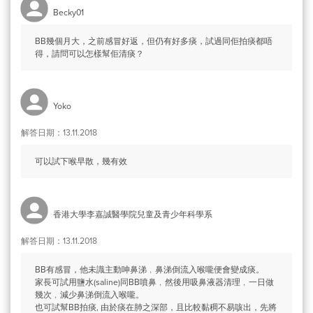
Becky01
BB幾個月大，之前感冒好返，但仍有好多痰，試過同佢拍痰都唔
得，請問可以怎樣幫佢清痰？
Yoko
解答日期：13.11.2018
可以試下喉早散，幾有效
香港大學李嘉誠醫學院兒童及青少年科學系
解答日期：13.11.2018
BB有感冒，他未識主動呻鼻涕﹐鼻涕倒流入喉嚨便會變成痰。
家長可試用鹽水(saline)同BB噴鼻﹐然後用吸鼻液器清理﹐一日做
幾次﹐減少鼻涕倒流入喉嚨。
也可試幫BB拍痰, 由於痰在肺之深部，且比較黏稠不易咳出，先將