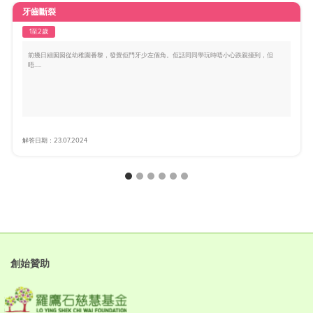
牙齒斷裂
1至2歲
前幾日細囡囡從幼稚園番黎，發覺佢門牙少左個角。佢話同同學玩時唔小心跌親撞到，但
唔.....
解答日期：23.07.2024
創始贊助