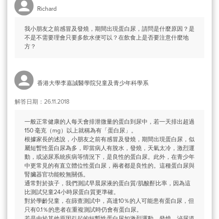
Richard
我小朋友之前感冒及發燒，期間出現蛋白尿，請問是什麼原因？是
不是不需要理會只要多飲水便可以？在飲食上是否要注意什麼地
方？
香港大學李嘉誠醫學院兒童及青少年科學系
解答日期：26.11.2018
一般正常健康的人每天會排泄微量的蛋白到尿中，若一天排出超過
150 毫克（mg）以上就稱為有「蛋白尿」。
根據家長的述說，小朋友之前有感冒及發燒，期間出現蛋白尿，似
屬短暫性蛋白尿為多，即當病人有脫水，發燒，天氣太冷，激烈運
動，或泌尿系統疾病等情況下，是良性的蛋白尿。此外，在青少年
中更常見的有直立體位性蛋白尿，兩者都是良性的。這種蛋白尿與
腎臟器官功能較無關係。
通常對於孩子，我們測試早晨尿液的蛋白質/肌酸酐比率，因為這
比測試兒童24小時尿蛋白質更準確。
對於學齡兒童，在篩查測試中，高達10％的人可能患有蛋白尿，但
只有0.1％的患者在重複測試時仍會有蛋白尿。
若是由於其他原因引起的短暫性蛋白尿如激烈運動，發燒，泌尿道