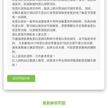
感染等，疾病恢復時蛋白尿即消失。
當蛋白尿與血尿共存時，臨床上顯示腎病的可能性更高。 因此，
在醫生處進行測試而不是自行使用尿液檢查會更好地了解是否需要
進一步調查。
若蛋白尿在一連串的追蹤檢查中有時候嚴重有時候較輕，則為持續
性蛋白尿，腎功能以後也有可能變差，需要看醫生作定期跟進蛋白
尿及腎功能，以便接受適當的治療。
蛋白尿發作期飲食上要注意：
不建議增多膳食蛋白質補充劑來代替蛋白質的損失，這可能是有害
的。 大多數每24小時蛋白質排泄量低於1克的兒童不會出現水腫。
避免過量攝入鹽是理想的，如果出現水腫，可能需要更嚴格的鹽限
制。
以上提供的資料，只作參考用途！
以上資料由註冊護士整理，經香港大學名譽助理教授劉慧思醫生審
批！
返回問題列表
最新解答問題