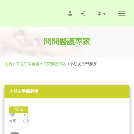
繁
問問醫護專家
主頁
>
育兒百科全書
>
問問醫護專家
>
小朋友手部麻痺
小朋友手部麻痺
3至6歲
收藏
分享