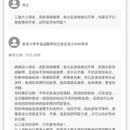
周太
三歲大小朋友，喜歡側身睡覺，每次起身都會話手痺，但最近平曰
都會覺得手痺，請問是否有問題？
香港大學李嘉誠醫學院兒童及青少年科學系
解答日期：11.12.2018
媽媽說小朋友，喜歡側身睡覺，每次起身都會話手痺，原因比較容
易解釋，是因為手部神經線被壓，其中以手腕、手肘及頸部為主。
頸椎神經線經過一夜睡眠受壓，痺痛會加劇，所以患者很多時在起
床時，會感到肩膊特別疲累、肌肉僵硬及麻痺。如有痺痛，要進快
求醫。
預防勝於治療，平時宜多做拉頸運動，鬆弛頸部肌肉，注意坐姿，
並且睡眠時要使一個適當的枕頭(可承托頸椎弧度)，這樣就可以有
效地預防頸部神經線受壓的問題發生。
頸部神經線直接連繫手的各部分，包括手指，因此當有手痺時，最
重要是分清楚是手肘、手腕，還是頸部問題引發，才可以作針對性
的治療。
以上提供的資料，只作參考用途！
以上資料由註冊護士整理，經香港大學名譽助理教授何寶琪醫生審