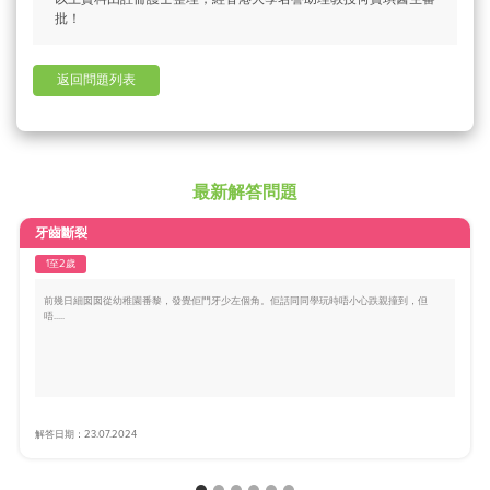
批！
返回問題列表
最新解答問題
牙齒斷裂
1至2歲
前幾日細囡囡從幼稚園番黎，發覺佢門牙少左個角。佢話同同學玩時唔小心跌親撞到，但
唔.....
解答日期：23.07.2024