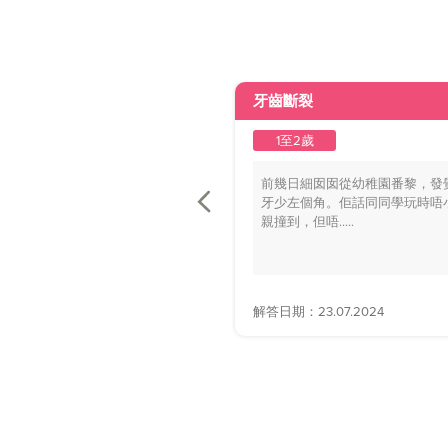
牙齒斷裂
1至2歲
前幾日細囡囡從幼稚園番黎，發
牙少左個角。佢話同同學玩時唔
親撞到，但唔.....
解答日期：23.07.2024