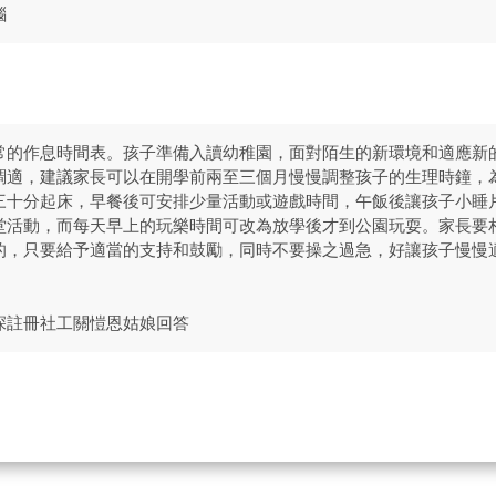
惱
常的作息時間表。孩子準備入讀幼稚園，面對陌生的新環境和適應新
調適，建議家長可以在開學前兩至三個月慢慢調整孩子的生理時鐘，
三十分起床，早餐後可安排少量活動或遊戲時間，午飯後讓孩子小睡
堂活動，而每天早上的玩樂時間可改為放學後才到公園玩耍。家長要
的，只要給予適當的支持和鼓勵，同時不要操之過急，好讓孩子慢慢
深註冊社工關愷恩姑娘回答