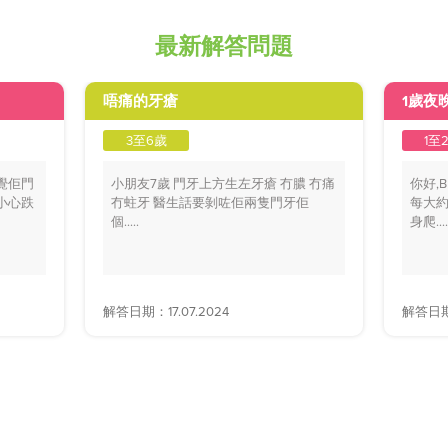
最新解答問題
唔痛的牙瘡
1歲夜
3至6歲
1至
覺佢門
小朋友7歲 門牙上方生左牙瘡 冇膿 冇痛
你好,
小心跌
冇蛀牙 醫生話要剝咗佢兩隻門牙佢
每大約
個.....
身爬....
解答日期：17.07.2024
解答日期：