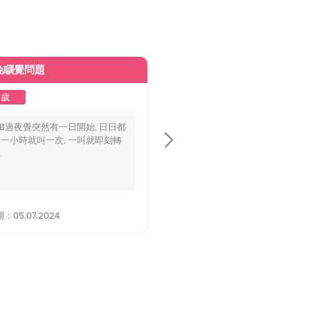
晚瞓覺問題
皮膚變黃
2歲
1至2歲
BB過夜覺突然有一日開始, 日日都
你好醫生，我個BB仔15個月大，
一小時就叫一次, 一叫就即刻轉
playground時好多家長話佢面色
.
黃，.....
05.07.2024
解答日期：28.06.2024