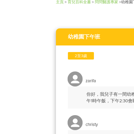
主頁
>
育兒百科全書
>
問問醫護專家
>
幼稚園
幼稚園下午班
2至3歲
zarifa
你好，我兒子有一間幼稚園
午1時午飯，下午2:30
christy