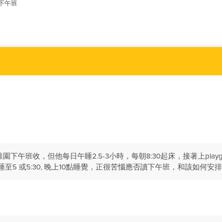
下午班
下午班收，但他每日午睡2.5-3小時，每朝8:30起床，接著上play
會睡至5 或5:30, 晚上10點睡覺，正很苦惱應否讀下午班，和該如何