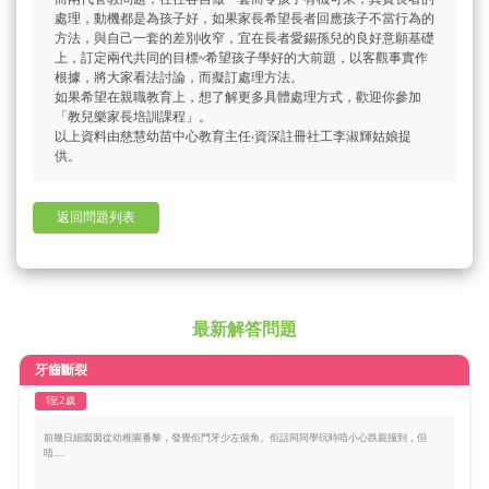
處理，動機都是為孩子好，如果家長希望長者回應孩子不當行為的
方法，與自己一套的差別收窄，宜在長者愛錫孫兒的良好意願基礎
上，訂定兩代共同的目標~希望孩子學好的大前題，以客觀事實作
根據，將大家看法討論，而擬訂處理方法。
如果希望在親職教育上，想了解更多具體處理方式，歡迎你參加
「教兒樂家長培訓課程」。
以上資料由慈慧幼苗中心教育主任‧資深註冊社工李淑輝姑娘提
供。
返回問題列表
最新解答問題
牙齒斷裂
1至2歲
前幾日細囡囡從幼稚園番黎，發覺佢門牙少左個角。佢話同同學玩時唔小心跌親撞到，但
唔.....