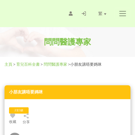
繁
問問醫護專家
主頁
>
育兒百科全書
>
問問醫護專家
>
小朋友講唔要媽咪
小朋友講唔要媽咪
2至3歲
收藏
分享