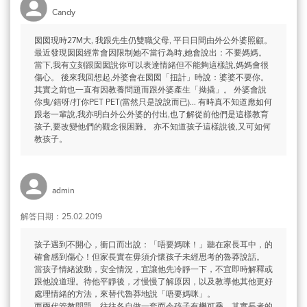
Candy
囡囡現時27M大, 我跟先生仍雙職父母, 平日日間由外公外婆照顧。
最近發現囡囡經常會因限制她不當行為時,她會說出：不要媽媽。
當下,我有立刻跟囡囡說你可以表達情緒但不能夠這樣說,媽媽會很
傷心。 後來我回想起,外婆會在囡囡「扭計」時說：婆婆不要你。
其實之前也一直有因教養問題而跟外婆產生「拗撬」。 外婆會說
你曳/錯呀/打你PET PET(當然只是說說而已)... 有時真不知道應如何
跟老一輩說,我亦明白外公外婆的付出,也了解從前他們是這樣教育
孩子,要改變他們的觀念很困難。 亦不知道孩子這樣說後,又可如何
教孩子。
admin
解答日期：25.02.2019
孩子遇到不開心，衝口而出說：「唔要媽咪！」聽在家長耳中，的
確會感到傷心！但家長實在毋須介懷孩子未經思考的魯莽說話。
當孩子情緒波動，安全情況，宜讓他先冷靜一下，不宜即時解釋或
跟他說道理。待他平靜後，才慢慢了解原因，以及教導他其他更好
處理情緒的方法，來替代魯莽地說「唔要媽咪」。
而兩代管教問題，往往各自做一套而令孩子有機可乘，其實長者的