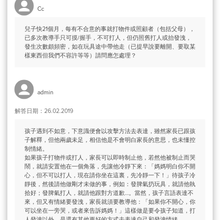
Cc
兒子快21個月，每有不合意的事就打物件或照顧者（包括父母），
已多次教導手只可摸/握手，不可打人，但仍照舊打人或抬發洩，
發生次數頗頻密，如在玩具途中帶他走（已提早說要離開、要取某
樣東西但我們不容許等等）請問應怎處理？
admin
解答日期：26.02.2019
孩子遇到不如意，下意識便會以攻擊方法去表達，雖然家長已跟孩
子解釋，但他兩歲未足，相信他是不會明白家長的意思，也未懂控
制情緒。
如果孩子打物件或打人，家長可以即時制止他，若然他被制止而哭
鬧，就請安置他在一個角落，先讓他冷靜下來：「媽媽明白你不開
心，但不可以打人，現在請你坐在這裏，先冷靜一下！」待孩子冷
靜後，然後請他做剛才未做的事，例如：發脾氣扔玩具，就請他執
拾好；發脾氣打人，就請他跟對方道歉…。當然，孩子言語表達不
來，但又有情緒要發洩，家長就須要教導他：「如果你不開心，你
可以坐在一旁哭，或者來告訴媽媽！」這樣做是要令孩子知道，打
人發洩以外，是還有其他更好的方式去表達自己和發洩情緒。