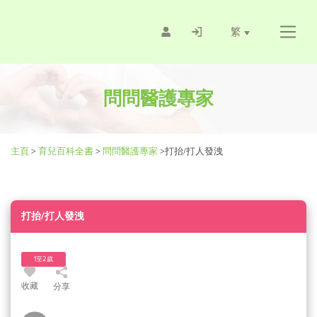
繁
問問醫護專家
主頁
>
育兒百科全書
>
問問醫護專家
>
打抬/打人發洩
打抬/打人發洩
1至2歲
收藏
分享