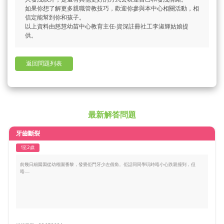
如果你想了解更多親職管教技巧，歡迎你參與本中心相關活動，相
信定能幫到你和孩子。
以上資料由慈慧幼苗中心教育主任‧資深註冊社工李淑輝姑娘提
供。
返回問題列表
最新解答問題
牙齒斷裂
1至2歲
前幾日細囡囡從幼稚園番黎，發覺佢門牙少左個角。佢話同同學玩時唔小心跌親撞到，但
唔.....