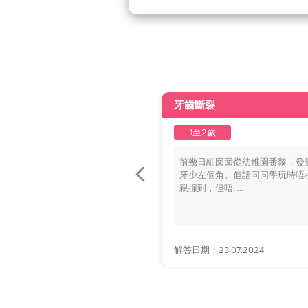
牙齒斷裂
1至2歲
前幾日細囡囡從幼稚園番黎，發
牙少左個角。佢話同同學玩時唔
親撞到，但唔.....
解答日期：23.07.2024