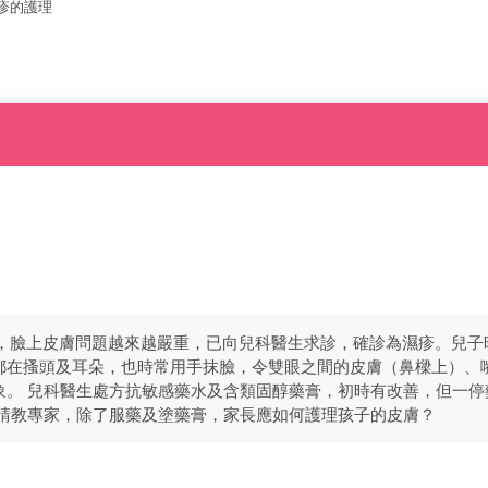
疹的護理
大，臉上皮膚問題越來越嚴重，已向兒科醫生求診，確診為濕疹。兒子
都在搔頭及耳朵，也時常用手抹臉，令雙眼之間的皮膚（鼻樑上）、
象。 兒科醫生處方抗敏感藥水及含類固醇藥膏，初時有改善，但一停
現請教專家，除了服藥及塗藥膏，家長應如何護理孩子的皮膚？