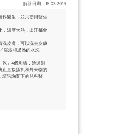
解答日期：15.03.2019
膚科醫生，並只塗用醫生
化，溫度太熱，出汗都會
清洗皮膚，可以洗去皮膚
／浴液和過熱的水洗
、乾」4個步驟，透過濕
防止直接搔抓和外來物的
，請諮詢閣下的兒科醫