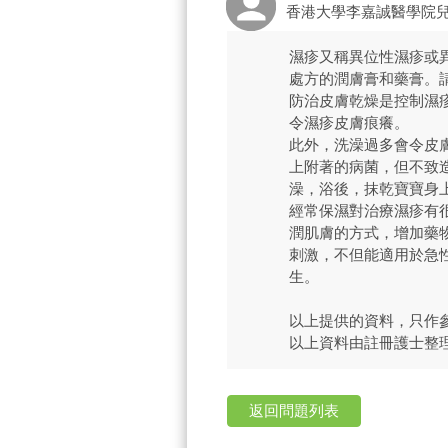
香港大學李嘉誠醫學院
濕疹又稱異位性濕疹或
處方的潤膚膏和藥膏。
防治皮膚乾燥是控制濕
令濕疹皮膚痕癢。
此外，洗澡過多會令皮
上附著的病菌，但不致
澡，浴後，抹乾寶寶身
經常保濕對治療濕疹有
潤肌膚的方式，增加藥
刺激，不但能適用於急
生。
以上提供的資料，只作
以上資料由註冊護士整
返回問題列表