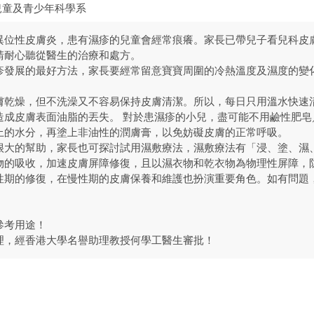
兒童及青少年科學系
異位性皮膚炎，患有濕疹的兒童會經常痕癢。家長已帶兒子看兒科皮
請耐心聽從醫生的治療和處方。
疹發展的最好方法，家長要經常留意寶寶周圍的冷熱溫度及濕度的變
膚乾燥，但不洗澡又不容易保持皮膚清潔。所以，每日只用溫水快速
造成皮膚表面油脂的丟失。 對於患濕疹的小兒，盡可能不用鹼性肥皂
上的水分，再塗上非油性的潤膚膏，以免妨礙皮膚的正常呼吸。
很大的幫助，家長也可探討試用濕敷療法，濕敷療法有「浸、塗、濕
物的吸收，加速皮膚屏障修復，且以濕衣物和乾衣物為物理性屏障，
性期的修復，在慢性期的皮膚保養和維護也扮演重要角色。如有問題
參考用途！
理，經香港大學名譽助理教授何學工醫生審批！