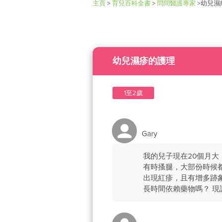
主頁
>
育兒百科全書
>
問問醫護專家
>
幼兒濕
幼兒濕疹的護理
1至2歲
Gary
我的兒子現在20個月
有時搔腿，大部份時候
出現紅疹，且有增多跡
長時間依賴藥物嗎？ 