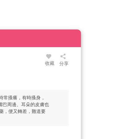
收藏
分享
時常搔癢，有時搔身，
嘴巴周邊、耳朵的皮膚也
藥，便又轉差，難道要