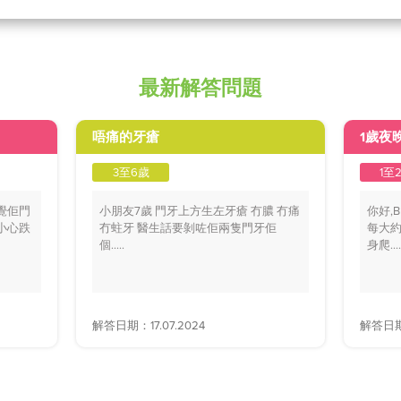
最新解答問題
唔痛的牙瘡
1歲夜
3至6歲
1至
覺佢門
小朋友7歲 門牙上方生左牙瘡 冇膿 冇痛
你好,
小心跌
冇蛀牙 醫生話要剝咗佢兩隻門牙佢
每大約
個.....
身爬....
解答日期：17.07.2024
解答日期：