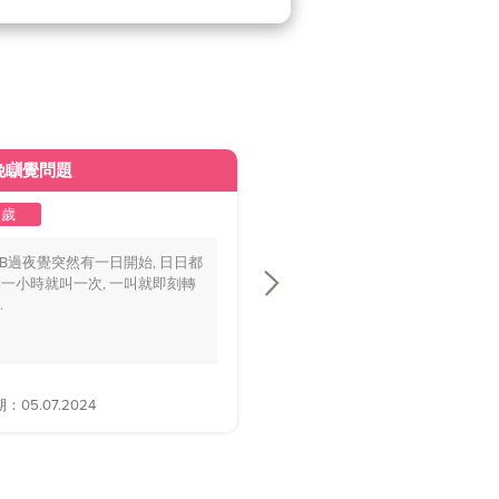
晚瞓覺問題
皮膚變黃
2歲
1至2歲
BB過夜覺突然有一日開始, 日日都
你好醫生，我個BB仔15個月大，
一小時就叫一次, 一叫就即刻轉
playground時好多家長話佢面色
.
黃，.....
05.07.2024
解答日期：28.06.2024