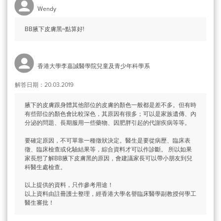
Wendy
BB腋下皮膚黑~點算好!
香港大學李嘉誠醫學院兒童及青少年科學系
解答日期：20.03.2019
腋下的皮膚跟身體其他部位的皮膚的顏色一般都是差不多。但有時
有些部位的顏色會比較深色，其原因有很多；可以是家族遺傳、內
分泌的問題、長期服用一些藥物、因肥胖引起的代謝疾病等等。
要確定原因，不可單靠一種徵狀決定。醫生是要從病歷、臨床表
徵、臨床檢查或化驗結果等，綜合資料才可以作診斷。 所以如果
家長想了解BB腋下皮膚黑的原因，會建議家長可以帶小朋友到兒
科醫生處檢查。
以上提供的資料，只作參考用途！
以上資料由註冊護士整理，經香港大學名譽臨床醫學副教授何學工
醫生審批！