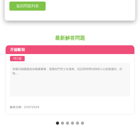
返回問題列表
最新解答問題
牙齒斷裂
1至2歲
前幾日細囡囡從幼稚園番黎，發覺佢門牙少左個角。佢話同同學玩時唔小心跌親撞到，但
唔.....
解答日期：23.07.2024