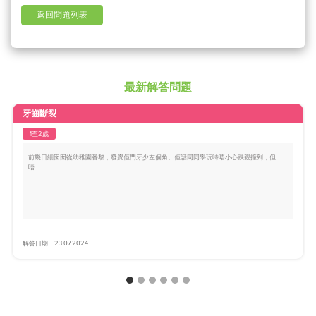
返回問題列表
最新解答問題
牙齒斷裂
1至2歲
前幾日細囡囡從幼稚園番黎，發覺佢門牙少左個角。佢話同同學玩時唔小心跌親撞到，但
唔.....
解答日期：23.07.2024