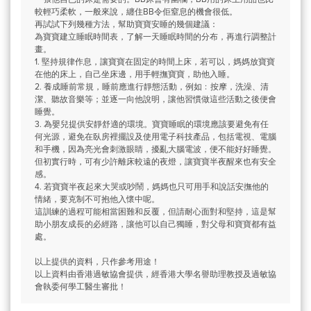
較輕巧柔軟，一般來說，纏住BB令佢窒息的機會很低。
再試試下列幾種方法，幫助寶寶安睡的幾個建議：
為寶寶建立睡眠時間表，了解一天睡眠時間的分布，再進行調整計
畫。
1. 堅持規律作息，讓寶寶在固定的時間上床，若可以，媽媽放寶寶
在他的床上，自己坐床邊，用手輕撫寶寶，助他入睡。
2. 養成睡前常規，睡前應進行靜態活動，例如﹕按摩，洗澡、清
潔、聽故音樂等；並逐一向他說明，讓他習慣做這些活動之後便會
睡覺。
3. 為嬰兒提供安靜舒適的環境。寶寶睡眠的環境應該要避免有任
何光源，避免在臥房裡擺設及使用電子科技產品，包括電視、電腦
和手機，因為亮光會刺激眼睛，擾亂大腦電波，便不能好好睡覺。
但初實行時，可有少許離床較遠的夜燈，讓寶寶半夜醒來也有安全
感。
4. 若寶寶半夜起來大哭或吵鬧，媽媽也只可用手和說話安撫他的
情緒，要克制不可抱他入懷中呢。
這訓練的過程可能相當困難和反覆，但請耐心面對和堅持，這是幫
助小朋友成長的必經路，讓他可以自己獨睡，對父母和寶寶都有益
處。
以上提供的資料，只作參考用途！
以上資料由香港過敏協會提供，經香港大學名譽助理教授及過敏協
會執委何學工醫生審批！