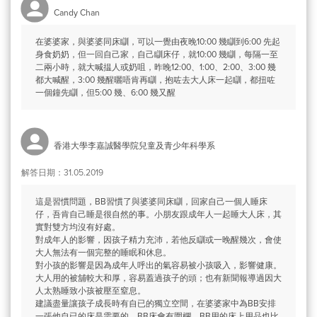
Candy Chan
在婆婆家，與婆婆同床瞓，可以一覺由夜晚10:00 幾瞓到6:00 先起
身食奶奶，但一回自己家，自己瞓床仔，就10:00 幾瞓，每隔一至
二兩小時，就大喊揾人或奶咀，昨晚12:00、1:00、2:00、3:00 幾
都大喊醒，3:00 幾醒曬唔肯再瞓，抱咗去大人床一起瞓，都扭咗
一個鐘先瞓，但5:00 幾、6:00 幾又醒
香港大學李嘉誠醫學院兒童及青少年科學系
解答日期：31.05.2019
這是習慣問題，BB習慣了與婆婆同床瞓，回家自己一個人睡床
仔，吾肯自己睡是很自然的事。小朋友跟成年人一起睡大人床，其
實對雙方均沒有好處。
對成年人的影響，因孩子精力充沛，若他反瞓或一晚醒幾次，會使
大人無法有一個完整的睡眠和休息。
對小孩的影響是因為成年人呼出的氣容易被小孩吸入，影響健康。
大人用的被舖較大和厚，容易蓋過孩子的頭；也有新聞報導過因大
人太熟睡致小孩被壓至窒息。
建議盡量讓孩子成長時有自已的獨立空間，在婆婆家中為BB安排
一張他自已的床是需要的。BB床會有圍欄，BB用的床上用品也比