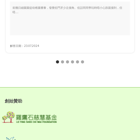
前幾日細囡囡從幼稚園番黎，發覺佢門牙少左個角。佢話同同學玩時唔小心跌親撞到，但
唔.....
解答日期：23.07.2024
創始贊助