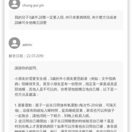
chung pui yin
我的兒子3歲半,訓覺一定要人陪, 仲只肯要媽咪陪, 有什麼方法或者
訓練可令他獨立訓覺
admin
解答日期：22.07.2019
謝謝你的提問。
小朋友好需要安全感，3歲的半小朋友要照顧者（例如：文中指媽
媽）陪睡很常見。甚至小朋友是有一份堅持，指定某一家庭成員是
陪他睡，其他人是不可以的。你希望他能獨立地自己睡，以下是一
些方法及建議：
1. 適量運動：親子一起在日間做有氧運動 (每次15-20分鐘，可隔天
做)，這樣有助縮短入睡時間，提高睡眠質素，家長也可以和孩子
一起散步，讓他消耗一下精力，到晚上較易入眠。
2. 從日間自己睡開始：孩子在日間睡覺的時候能否自己睡？還是
特別在晚上才需要媽媽陪？如果可以培養他在日間自己睡，會容易
轉移晚上都能自己睡。所以，通常培訓孩子獨立睡，先從日間自己