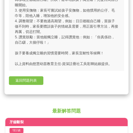
睡開始。
3. 使用安撫物：家長可嘗試給孩子安撫物，如他慣用的公仔、毛
巾等，陪他入睡，增加他的安全感。
4. 調整期望：不要抱過高期望，例如：日日都能自己睡，當孩子
做不到時，家長要體諒孩子的情緒及需要，用正面引導方法，再接
再厲，切忌打鬧。
5. 讚賞鼓勵：當他能獨立睡，記得讚賞他：例如：「你真係叻，
自己瞓，大個仔啦！」
孩子要養成獨立睡的習慣需要時間，家長宜耐性等候啊！
以上資料由慈慧幼苗教育主任‧資深註冊社工吳彩輝姑娘提供。
返回問題列表
最新解答問題
牙齒斷裂
1至2歲