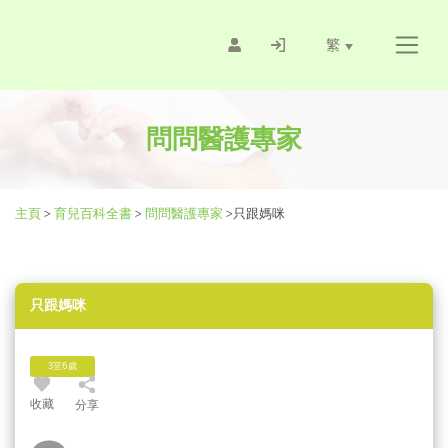
繁
問問醫護專家
主頁
>
育兒百科全書
>
問問醫護專家
>
只跟媽咪
只跟媽咪
3至6歲
收藏
分享