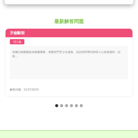
最新解答問題
牙齒斷裂
1至2歲
前幾日細囡囡從幼稚園番黎，發覺佢門牙少左個角。佢話同同學玩時唔小心跌親撞到，但
唔.....
解答日期：23.07.2024