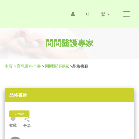
繁
問問醫護專家
主頁
>
育兒百科全書
>
問問醫護專家
>
品格書藉
品格書藉
3至6歲
收藏
分享