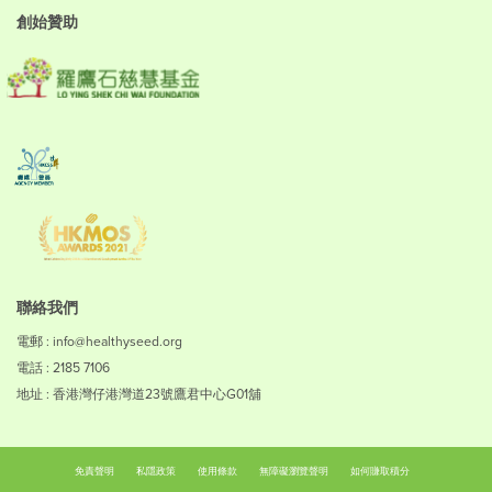
創始贊助
聯絡我們
電郵 : info@healthyseed.org
電話 : 2185 7106
地址 : 香港灣仔港灣道23號鷹君中心G01舖
免責聲明
私隱政策
使用條款
無障礙瀏覽聲明
如何賺取積分