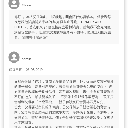
Gloria
你好 ， 本人兒子3歲。 由2歲起，我會陪伴他讀繪本。 但發現每
次想跟他閱讀關於品格的書(如貝蒂吃香蕉、 GRACE SAID
FOCUS，甚或狼來了) 他也拒絕去看和閱讀， 當然我不會先向他
講是管教故事， 但當我說出故事主角有不對時，他便立刻拒絕去
看。 請問有什麼建議?
admin
解答日期：03.08.2019
父母藉著親子伴讀，讓孩子愛黏著父母在一起，從而建立緊密融和
的親子關係，是無可厚非的。若每次父母都帶著沉重的使命 ～ 透
過圖書去教導孩子良好品行，甚至每次都問，書中主角有甚麼做得
不好的地方，然後警戒孩子 ～ 不要像主角那樣作壞行為 ～ 孩子只
會感到父母在「指桑罵槐」，親子伴讀反而會變得不是味兒。
首先，父母要明白到親子伴讀，是父母與孩子親密開心的寶貴時
間，父母藉著互動有趣的講故事方式，令到孩子在親子伴讀時，享
受與父母一齊的快樂時光。孩子學到甚麼知識品格是次要，父母切
忌本末倒置。
其次，孩子在選擇圖書上，有沒有參與，甚至決定的餘地？還是父