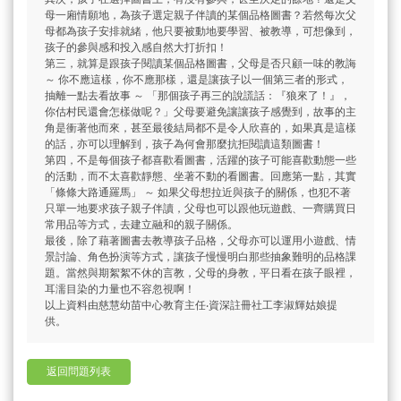
母一廂情願地，為孩子選定親子伴讀的某個品格圖書？若然每次父
母都為孩子安排就緒，他只要被動地要學習、被教導，可想像到，
孩子的參與感和投入感自然大打折扣！
第三，就算是跟孩子閱讀某個品格圖書，父母是否只顧一味的教誨
～ 你不應這樣，你不應那樣，還是讓孩子以一個第三者的形式，
抽離一點去看故事 ～ 「那個孩子再三的說謊話：『狼來了！』，
你估村民還會怎樣做呢？」父母要避免讓讓孩子感覺到，故事的主
角是衝著他而來，甚至最後結局都不是令人欣喜的，如果真是這樣
的話，亦可以理解到，孩子為何會那麼抗拒閱讀這類圖書！
第四，不是每個孩子都喜歡看圖書，活躍的孩子可能喜歡動態一些
的活動，而不太喜歡靜態、坐著不動的看圖書。回應第一點，其實
「條條大路通羅馬」 ～ 如果父母想拉近與孩子的關係，也犯不著
只單一地要求孩子親子伴讀，父母也可以跟他玩遊戲、一齊購買日
常用品等方式，去建立融和的親子關係。
最後，除了藉著圖書去教導孩子品格，父母亦可以運用小遊戲、情
景討論、角色扮演等方式，讓孩子慢慢明白那些抽象難明的品格課
題。當然與期絮絮不休的言教，父母的身教，平日看在孩子眼裡，
耳濡目染的力量也不容忽視啊！
以上資料由慈慧幼苗中心教育主任‧資深註冊社工李淑輝姑娘提
供。
返回問題列表