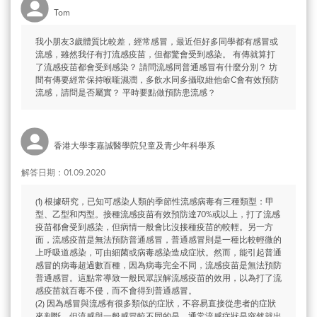
Tom
我小朋友3歲體質比較差，經常感冒，最近佢好多同學都有感冒或
流感，雖然我仔有打流感疫苗，但都驚會受到感染。 有傳就算打
了流感疫苗都會受到感染？ 請問流感同普通感冒有什麼分別？ 坊
間有傳要經常保持喉嚨濕潤，多飲水同多攝取維他命C會有效預防
流感，請問是否屬實？ 平時要點做預防患流感？
香港大學李嘉誠醫學院兒童及青少年科學系
解答日期：01.09.2020
(1) 根據研究，已知可感染人類的季節性流感病毒有三種類型：甲
型、乙型和丙型。接種流感疫苗有效預防達70%或以上，打了流感
疫苗都會受到感染，但病情一般會比沒接種疫苗的較輕。另一方
面，流感疫苗是無法預防普通感冒，普通感冒則是一種比較輕微的
上呼吸道感染，可由細菌或病毒感染造成症狀。然而，能引起普通
感冒的病毒超過數百種，因為病毒完全不同，流感疫苗是無法預防
普通感冒。這點常導致一般民眾誤解流感疫苗的效用，以為打了流
感疫苗就百毒不侵，而不會得到普通感冒。
(2) 因為感冒與流感有很多類似的症狀，不容易直接從患者的症狀
來判斷。但流感與一般感冒較不同的是，通常流感症狀是突然就出