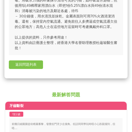
毒。用吸水力強的即棄抹巾清理可見的污物，如呼吸道分泌物，然
後用1比49稀釋家用漂白水（即把1份5.25%漂白水與49份清水混
和）消毒被污染的地方及鄰近各處，待15
－ 30分鐘後，用水清洗並抹乾。金屬表面則可用70%火酒清潔消
毒。還有，保持室內空氣流通。避免前往人多擠逼或空氣流通欠佳
的公眾地方；高危人士在這些地方逗留時可考慮佩戴外科口罩。
以上提供的資料，只作參考用途！
以上資料由註冊護士整理，經香港大學名譽助理教授杜蘊瑜醫生審
批！
返回問題列表
最新解答問題
牙齒斷裂
1至2歲
前幾日細囡囡從幼稚園番黎，發覺佢門牙少左個角。佢話同同學玩時唔小心跌親撞到，但
唔.....