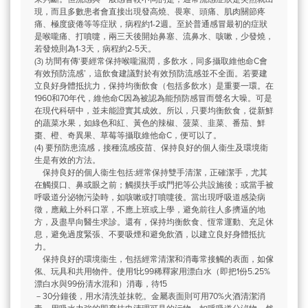
現，而且多數患者會直接出現發高燒、畏寒、頭痛、肌肉關節疼
痛、極度疲倦等等症狀，病程約1-2週。至於普通感冒最初的症狀
是喉嚨痛、打噴嚏，兩三天後開始鼻塞、流鼻水、咳嗽，少發燒，
若發燒則為1-3天，病程約2-5天。
(3) 坊間有傳‘要經常保持喉嚨濕潤，多飲水，同多攝取維他命C會
有效預防流感’，這飲食建議對於有效預防流感並不全面。若要建
立良好身體抵抗力，保持均衡飲食（包括多飲水）是重要一環。在
1960和70年代，維他命C因為被認為能預防感冒而聲名大噪。可是
在現代科研中，並未能證實其成效。所以，只要均衡飲食，從新鮮
的蔬菜水果，如綠色和紅、黃色的辣椒、菠菜、韭菜、番茄、鮮
棗、橙、奇異果、草莓等攝取維他命C，便可以了。
(4) 要預防患流感，接種流感疫苗、保持良好的個人衞生及環境衛
生是有效的方法。
保持良好的個人衞生包括:經常保持雙手清潔，正確潔手，尤其
在觸摸口、鼻或眼之前；觸摸扶手或門把等公共設施後；或當手被
呼吸道分泌物污染時，如咳嗽或打噴嚏後。當出現呼吸道感染病
徵，應戴上外科口罩，不應上班或上學，避免前往人多擠逼的地
方，及盡早向醫生求診。還有，保持均衡飲食、恆常運動、充足休
息，避免過度緊張、不要吸煙和避免飲酒，以建立良好身體抵抗
力。
保持良好的環境衞生，包括經常清潔和消毒常接觸的表面，如傢
俬、玩具和共用物件。使用1比99稀釋家用漂白水（即把1份5.25%
漂白水與99份清水混和）消毒，待15
－30分鐘後，用水清洗並抹乾。金屬表面則可用70%火酒清潔消