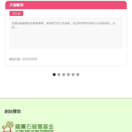
牙齒斷裂
1至2歲
前幾日細囡囡從幼稚園番黎，發覺佢門牙少左個角。佢話同同學玩時唔小心跌親撞到，但
唔.....
解答日期：23.07.2024
創始贊助