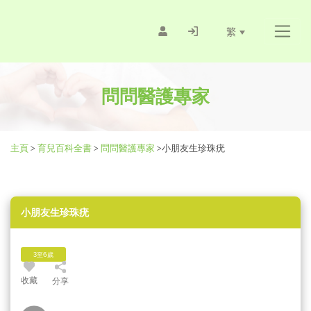
繁
問問醫護專家
主頁
>
育兒百科全書
>
問問醫護專家
>
小朋友生珍珠疣
小朋友生珍珠疣
3至6歲
收藏
分享