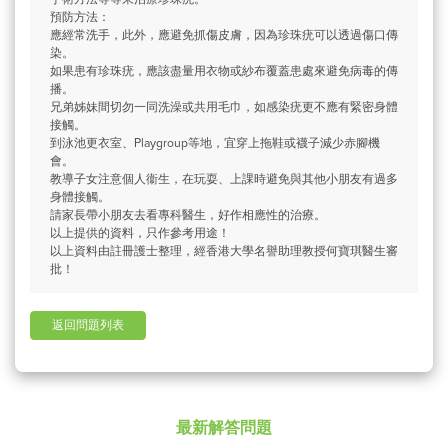
預防方法：
應經常洗手，此外，應避免抓傷皮膚，因為珍珠疣可以透過傷口傳
染。
如果患有珍珠疣，應該盡量用衣物或紗布覆蓋患處來避免病毒的傳
播。
兄弟姊妹間切勿一同洗澡或共用毛巾，如感染疣更不應有緊密身體
接觸。
到泳池更衣室、Playgroup等地，宜穿上拖鞋或襪子減少赤腳機
會。
教導子女注意個人衞生，在玩耍、上課時避免與其他小朋友有過多
身體接觸。
請家長帶小朋友去看專科醫生，好作相應性的治療。
以上提供的資料，只作參考用途！
以上資料由註冊護士整理，經香港大學名譽助理教授何寶琪醫生審
批！
返回問題列表
最新解答問題