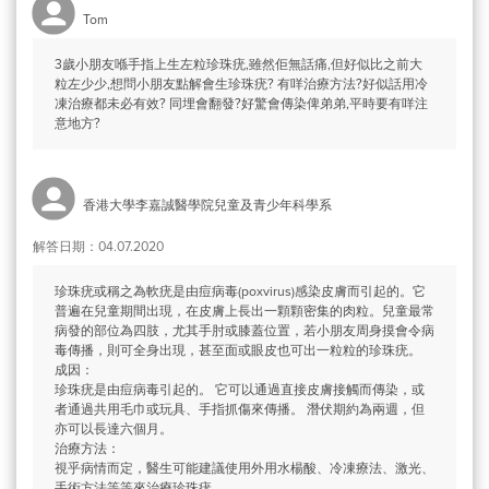
Tom
3歲小朋友喺手指上生左粒珍珠疣,雖然佢無話痛,但好似比之前大
粒左少少,想問小朋友點解會生珍珠疣? 有咩治療方法?好似話用冷
凍治療都未必有效? 同埋會翻發?好驚會傳染俾弟弟,平時要有咩注
意地方?
香港大學李嘉誠醫學院兒童及青少年科學系
解答日期：04.07.2020
珍珠疣或稱之為軟疣是由痘病毒(poxvirus)感染皮膚而引起的。它
普遍在兒童期間出現，在皮膚上長出一顆顆密集的肉粒。兒童最常
病發的部位為四肢，尤其手肘或膝蓋位置，若小朋友周身摸會令病
毒傳播，則可全身出現，甚至面或眼皮也可出一粒粒的珍珠疣。
成因：
珍珠疣是由痘病毒引起的。 它可以通過直接皮膚接觸而傳染，或
者通過共用毛巾或玩具、手指抓傷來傳播。 潛伏期約為兩週，但
亦可以長達六個月。
治療方法：
視乎病情而定，醫生可能建議使用外用水楊酸、冷凍療法、激光、
手術方法等等來治療珍珠疣。