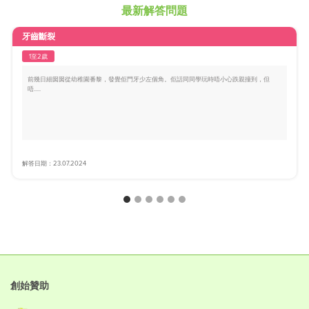
最新解答問題
牙齒斷裂
1至2歲
前幾日細囡囡從幼稚園番黎，發覺佢門牙少左個角。佢話同同學玩時唔小心跌親撞到，但
唔.....
解答日期：23.07.2024
創始贊助