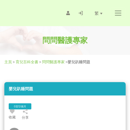
繁
問問醫護專家
主頁
>
育兒百科全書
>
問問醫護專家
>
嬰兒趴睡問題
嬰兒趴睡問題
0至12個月
收藏
分享