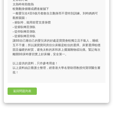
太熱時有助散熱
較難翻身俯睡或鑽進被舖下
一般嬰兒在4至6個月都會自主翻身而不需特別訓練。到時媽媽可
觀察囡囡：
• 俯臥時，能用前臂支撐身體
• 從俯臥轉至側臥
• 從仰臥轉至側臥
• 從俯臥轉至仰臥
讓BB自己睡自己的嬰兒床的好處是寶寶會較獨立且不黏人，睡眠
互不干擾；所以讓寶寶同房但分床睡是較佳的選擇。床要選擇較穩
固且偏硬的材質，避免太軟的床和床上擺滿雜物或玩偶。緊記每次
離開BB床時要切實上好床欄，安全第一。
以上提供的資料，只作參考用途！
以上資料由註冊護士整理，經香港大學名譽助理教授何寶琪醫生審
批！
返回問題列表