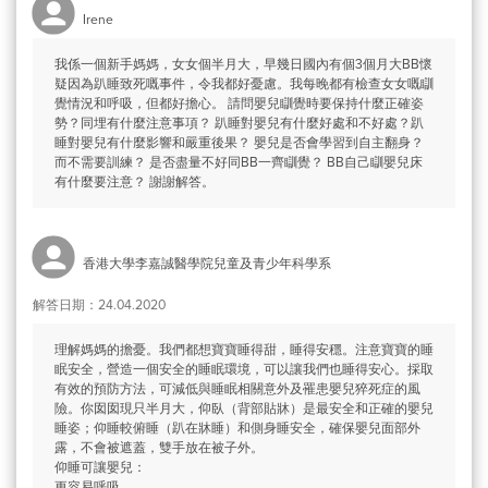
Irene
我係一個新手媽媽，女女個半月大，早幾日國內有個3個月大BB懷
疑因為趴睡致死嘅事件，令我都好憂慮。我每晚都有檢查女女嘅瞓
覺情況和呼吸，但都好擔心。 請問嬰兒瞓覺時要保持什麼正確姿
勢？同埋有什麼注意事項？ 趴睡對嬰兒有什麼好處和不好處？趴
睡對嬰兒有什麼影響和嚴重後果？ 嬰兒是否會學習到自主翻身？
而不需要訓練？ 是否盡量不好同BB一齊瞓覺？ BB自己瞓嬰兒床
有什麼要注意？ 謝謝解答。
香港大學李嘉誠醫學院兒童及青少年科學系
解答日期：24.04.2020
理解媽媽的擔憂。我們都想寶寶睡得甜，睡得安穩。注意寶寶的睡
眠安全，營造一個安全的睡眠環境，可以讓我們也睡得安心。採取
有效的預防方法，可減低與睡眠相關意外及罹患嬰兒猝死症的風
險。你囡囡現只半月大，仰臥（背部貼牀）是最安全和正確的嬰兒
睡姿；仰睡較俯睡（趴在牀睡）和側身睡安全，確保嬰兒面部外
露，不會被遮蓋，雙手放在被子外。
仰睡可讓嬰兒：
更容易呼吸