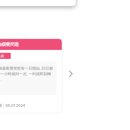
晚瞓覺問題
皮膚變黃
2歲
1至2歲
BB過夜覺突然有一日開始, 日日都
你好醫生，我個BB仔15個月大，
一小時就叫一次, 一叫就即刻轉
playground時好多家長話佢面色
.
黃，.....
05.07.2024
解答日期：28.06.2024