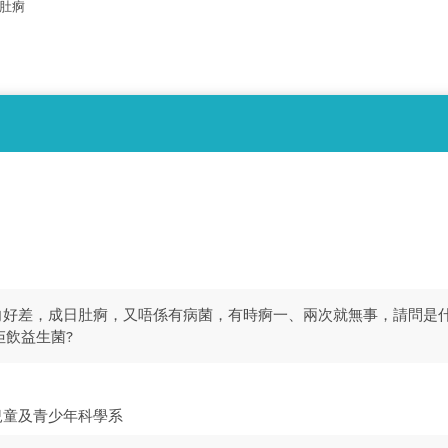
日肚痾
一向好差，成日肚痾，又唔係有病菌，有時痾一、兩次就無事，請問是
佢飲益生菌?
兒童及青少年科學系