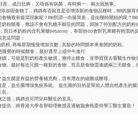
向好差，成日肚痾，又唔係有病菌，有時痾一、兩次就無事。
增添加固食物了，媽媽有否留意是否增添新的食物品種時，BB的腸胃
的食物致有腹瀉現象呢？BB所謂一向腸胃差，是由幾時開始的呢？B
是奶粉餵養，應該不會有乳糖不耐症的問題，因除了特別配方的奶粉
e) ；而日本奶粉內含乳果糖(letulose) ，有部份bb會對乳果糖有輕瀉的
留意這問題：
的奶粉, 再每星期慢慢增加次數 ; 其餘的時間餵本來食開的奶粉。
或想睡覺的時候餵食，最好選早上或中午進行
象持續，可能是對奶粉產生敏感，應停止餵食，並帶寶寶去看醫生作檢
食物。最好每次只餵一種新的食物，而且新食物需連續兩三天餵食，
。。
？益生菌是有益的營養補充劑，含有潛在的細菌或酵母。
處是，益生菌增強免疫系統。 益生菌的目的是幫助人體自然產生的腸
生長。
歲之後，媽媽也可問兒科醫生的意見。
會提供，經香港大學名譽助理教授及過敏協會執委何學工醫生審批！