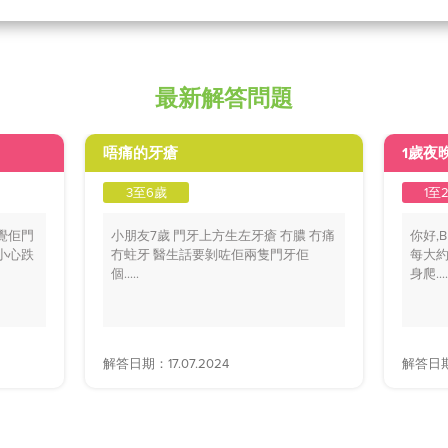
最新解答問題
唔痛的牙瘡
1歲夜
3至6歲
1至
覺佢門
小朋友7歲 門牙上方生左牙瘡 冇膿 冇痛
你好,
小心跌
冇蛀牙 醫生話要剝咗佢兩隻門牙佢
每大約
個.....
身爬....
解答日期：17.07.2024
解答日期：