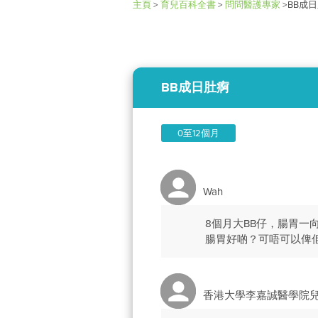
主頁
>
育兒百科全書
>
問問醫護專家
>
BB成
BB成日肚痾
0至12個月
Wah
8個月大BB仔，腸胃
腸胃好啲？可唔可以俾
香港大學李嘉誠醫學院