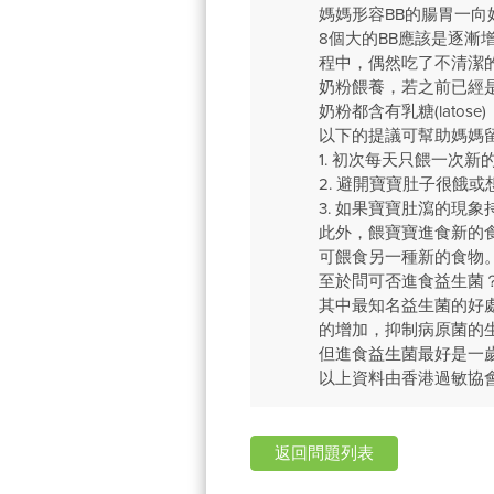
媽媽形容BB的腸胃一
8個大的BB應該是逐漸
程中，偶然吃了不清潔
奶粉餵養，若之前已經
奶粉都含有乳糖(latos
以下的提議可幫助媽媽
1. 初次每天只餵一次新
2. 避開寶寶肚子很餓
3. 如果寶寶肚瀉的現
此外，餵寶寶進食新的
可餵食另一種新的食物
至於問可否進食益生菌
其中最知名益生菌的好
的增加，抑制病原菌的
但進食益生菌最好是一
以上資料由香港過敏協
返回問題列表