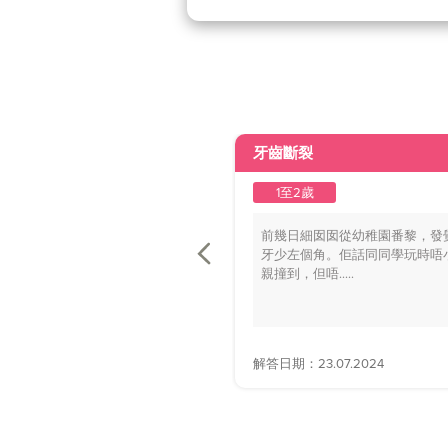
牙齒斷裂
1至2歲
前幾日細囡囡從幼稚園番黎，發
牙少左個角。佢話同同學玩時唔
親撞到，但唔.....
解答日期：23.07.2024