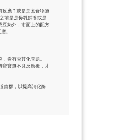
有反應？或是烹煮食物過
B之前是是毋乳餔養或是
或豆奶外，市面上的配方
反應。
查，看有否其化問題。
待寶寶無不良反應後，才
道菌群，以提高消化酶