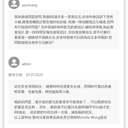
spurtsang
我有兩個問題想問 我個BB滿月多一星期左右,佢有時會訓訓下突然
大喊,播電視機既沙聲安撫到佢訓後, 唔播一陣佢醒既話又喊過,想問
有可能係咩問題? 另外我個B有時飲完奶會扭計,喊唔俾掃風,抱起都
會扭計,要一段時間安撫先會唔扭計, 但佢會扭黎扭去,撐手仔腳仔,
最後過一個鍾或半個鍾左右,好多時都會可以因為扭太多而嘔奶 想
問呢個情況有咩方法解決?
admin
解答日期：20.07.2020
幼兒常有哭鬧狀況， 睡覺時特別需要安全感，哭鬧時可嘗試再播
輕音樂、包被包裏、輕拍協助再入睡。
嘔奶的問題，滿月後的嬰兒奶量需求可能增多了， 可以觀察幼兒
奶量是否足夠， 另外， 餵奶後可以嘗試先讓BB躺平10分鐘才把
BB抱起， 或在餵奶中段先掃一次風，減低嘔奶狀況。
以上資料由 嬰幼兒童按摩及綠色育兒導師Michelle Wong提供