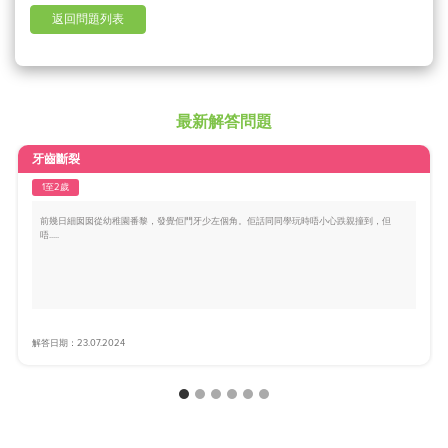
返回問題列表
最新解答問題
牙齒斷裂
1至2歲
前幾日細囡囡從幼稚園番黎，發覺佢門牙少左個角。佢話同同學玩時唔小心跌親撞到，但
唔.....
解答日期：23.07.2024