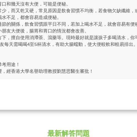
胃口和幾天沒有大便，可能是便秘。
常少，而又乾又硬，常見原因是飲食習慣不均衡，若食物欠缺纖維，
喝水不足，都會容易造成便秘。
過節的關係，飲食習慣跟平日不同，若加上喝水不足，就會容易有便
小朋友大便後，腸胃和胃口的情況都會改善。
方下，擅自使用消滯茶、瀉藥等。現時最好就是讓孩子多喝清水，你
朋友每天需喝喝4至5杯清水，有助大腸蠕動，使大便較軟和較易排出
參考用途！
理，經香港大學名譽助理教授劉慧思醫生審批！
最新解答問題