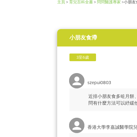
主頁
>
育兒百科全書
>
問問醫護專家
>
小朋友
小朋友食滯
3至6歲
szepui0803
近排小朋友食多咗月餅
問有什麼方法可以紓緩
香港大學李嘉誠醫學院