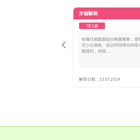
牙齒斷裂
1至2歲
前幾日細囡囡從幼稚園番黎，發
牙少左個角。佢話同同學玩時唔
親撞到，但唔.....
解答日期：23.07.2024