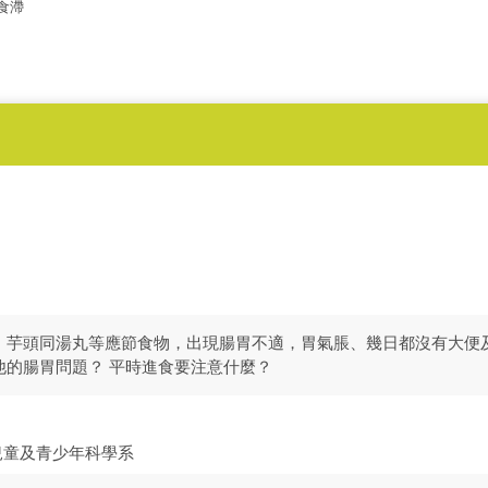
食滯
、芋頭同湯丸等應節食物，出現腸胃不適，胃氣脹、幾日都沒有大便
他的腸胃問題？ 平時進食要注意什麼？
兒童及青少年科學系