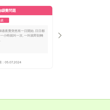
晚瞓覺問題
皮膚變黃
2歲
1至2歲
BB過夜覺突然有一日開始, 日日都
你好醫生，我個BB仔15個月大，
一小時就叫一次, 一叫就即刻轉
playground時好多家長話佢面色
.
黃，.....
05.07.2024
解答日期：28.06.2024