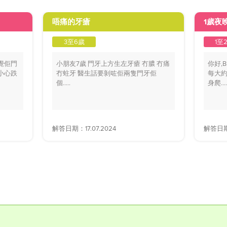
唔痛的牙瘡
1歲夜
3至6歲
1至
覺佢門
小朋友7歲 門牙上方生左牙瘡 冇膿 冇痛
你好,
小心跌
冇蛀牙 醫生話要剝咗佢兩隻門牙佢
每大約
個.....
身爬....
解答日期：17.07.2024
解答日期：