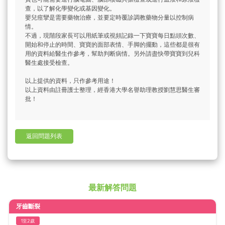
查，以了解化學變化或基因變化。
嬰兒痙攣是需要藥物治療，並要定時覆診調教藥物分量以控制病
情。
不過，現階段家長可以用紙筆或視頻記錄一下寶寶每日點頭次數、
開始和停止的時間、寶寶的面部表情、手脚的擺動，這些都是很有
用的資料給醫生作參考，幫助判断病情。另外請盡快帶寶寶到兒科
醫生處接受檢查。
以上提供的資料，只作參考用途！
以上資料由註冊護士整理，經香港大學名譽助理教授劉慧思醫生審
批！
返回問題列表
最新解答問題
牙齒斷裂
1至2歲