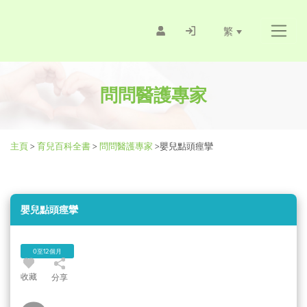
繁
問問醫護專家
主頁
>
育兒百科全書
>
問問醫護專家
>
嬰兒點頭痙攣
嬰兒點頭痙攣
0至12個月
收藏
分享