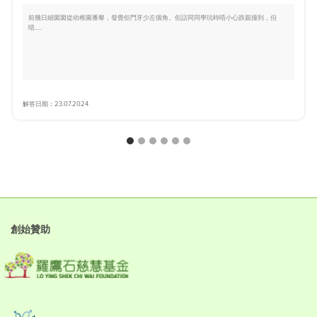
前幾日細囡囡從幼稚園番黎，發覺佢門牙少左個角。佢話同同學玩時唔小心跌親撞到，但
唔.....
解答日期：23.07.2024
創始贊助