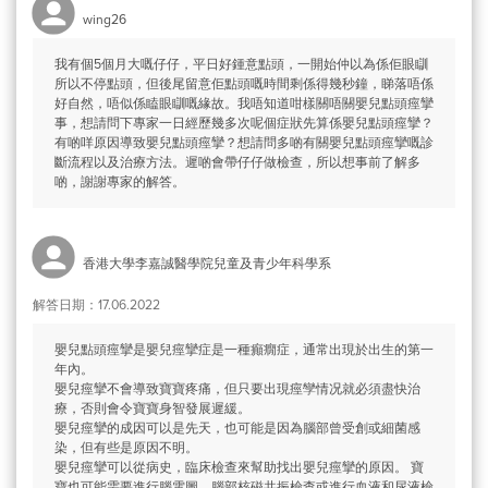
wing26
我有個5個月大嘅仔仔，平日好鍾意點頭，一開始仲以為係佢眼瞓
所以不停點頭，但後尾留意佢點頭嘅時間剩係得幾秒鐘，睇落唔係
好自然，唔似係瞌眼瞓嘅緣故。我唔知道咁樣關唔關嬰兒點頭痙攣
事，想請問下專家一日經歷幾多次呢個症狀先算係嬰兒點頭痙攣？
有啲咩原因導致嬰兒點頭痙攣？想請問多啲有關嬰兒點頭痙攣嘅診
斷流程以及治療方法。遲啲會帶仔仔做檢查，所以想事前了解多
啲，謝謝專家的解答。
香港大學李嘉誠醫學院兒童及青少年科學系
解答日期：17.06.2022
嬰兒點頭痙攣是嬰兒痙攣症是一種癲癇症，通常出現於出生的第一
年內。
嬰兒痙攣不會導致寶寶疼痛，但只要出現痙孿情况就必須盡快治
療，否則會令寶寶身智發展遲緩。
嬰兒痙攣的成因可以是先天，也可能是因為腦部曾受創或細菌感
染，但有些是原因不明。
嬰兒痙攣可以從病史，臨床檢查來幫助找出嬰兒痙攣的原因。 寶
寶也可能需要進行腦電圖、腦部核磁共振檢查或進行血液和尿液檢