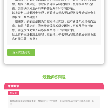
癒。如果「黐脷筋」導致發音障礙或吸奶困難，更應及早進行治
療。請盡快找兒童外科專科醫生為BB作詳細評估。
以上資料由註冊護士整理，經香港大學名譽助理教授及過敏協會主
席何學工醫生審批！
「黐脷筋」的病症是因為口腔結構出問題，並不會隨年紀增長而治
癒。如果「黐脷筋」導致發音障礙或吸奶困難，更應及早進行治
療。請盡快找兒童外科專科醫生為BB作詳細評估。
以上資料由註冊護士整理，經香港大學名譽助理教授及過敏協會主
席何學工醫生審批！
返回問題列表
最新解答問題
牙齒斷裂
1至2歲
前幾日細囡囡從幼稚園番黎，發覺佢門牙少左個角。佢話同同學玩時唔小心跌親撞到，但
唔.....