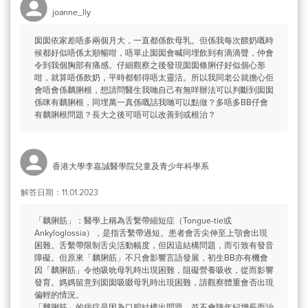
joanne_lly
囡囡依家差唔多兩個月大，一直都係飲母乳。但係我每次餵奶嘅時
候都好似唔係太順暢咁，唔單止囡囡會喊同埋飲到有滴滴聲，仲會
令到我個胸部有痛感。仔細觀察之後發現囡囡條脷仔好似個心形
咁，就算唔係飲奶，平時都郁得唔太靈活。所以我同老公就擔心佢
會唔會係黐脷根，想請問醫生我哋自己有無咩辦法可以判斷到囡囡
係咪有黐脷根，同埋萬一真係嘅話我哋可以點做？多唔多BB仔會
有黐脷根問題？長大之後可唔可以改善到或根治？
香港大學李嘉誠醫學院兒童及青少年科學系
解答日期：11.01.2023
「黐脷筋」：醫學上稱為舌繫帶縮短症（Tongue-tie或
Ankyloglossia），是指舌繫帶過短。患者會舌尖伸至上顎會出現
困難。舌繫帶限制舌尖活動幅度，但因這結構問題，而引致有發音
障礙。但原來「黐脷筋」不只會影響言語發展，初生BB亦有機會
因「黐脷筋」令他吸吮母乳時出現困難，阻礙營養吸收，從而影響
發育。媽媽留意到囡囡吸啜母乳時出現困難，請觀察體重會否出現
偏輕的情況。
「黐脷筋」的病症是因為口腔結構出問題，並不會隨年紀增長而治