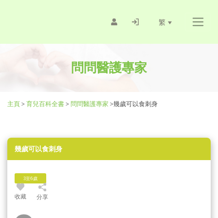
繁
問問醫護專家
主頁
>
育兒百科全書
>
問問醫護專家
>
幾歲可以食刺身
幾歲可以食刺身
3至6歲
收藏
分享