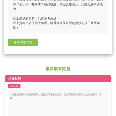
DHA及EPA，有助孩子腦部發展，增強認知能力、記憶力及學習能
力。
以上提供的資料，只作參考用途！
以上資料由註冊護士整理，經香港大學名譽副教授何學工醫生審
批！
返回問題列表
最新解答問題
牙齒斷裂
1至2歲
前幾日細囡囡從幼稚園番黎，發覺佢門牙少左個角。佢話同同學玩時唔小心跌親撞到，但
唔.....