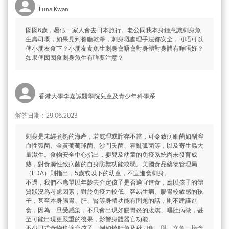
Luna Kwan
囡囡6歲，暑假一家人會去日本旅行。老公同我本身鍾意識刺身魚
生壽司嘅，如果見到餐廳乾淨，刺身嘅處理手法都安全，可唔可以
俾小朋友食下？小朋友食魚生刺身會唔會對身體對身體有咩唔好？
如果俾囡囡食刺身魚生有咩要注意？
香港大學李嘉誠醫學院兒童及青少年科學系
解答日期：29.06.2023
刺身是未經煮熟的海產，若處理或貯存不當，可令致病細菌如副溶
血性弧菌、金黃葡萄球菌、沙門氏菌、霍亂弧菌等，以及寄生蟲大
量滋生。食物安全中心指出，嬰兒及幼童的免疫系統尚未發育成
熟，對食源性致病菌的自身防禦功能較弱。美國食品藥物管理局
（FDA）則指出，5歲或以下的幼童，不宜進食刺身。
不過，我們不應單以年齡去介定孩子是否適宜進食，應以孩子的體
質狀況為考慮因素；對於免疫力較低、容易生病、腸胃較敏感的孩
子，甚至本身腸胃、肝、腎等身體功能有問題的話，則不建議進
食，因為一旦受感染，不只會出現如腸胃炎的腹瀉、嘔肚病徵，甚
至可能出現更嚴重的後果，影響身體器官功能。
不少日式食物也適合孩子，例如燒鯖魚及秋刀魚，與三文魚一樣含