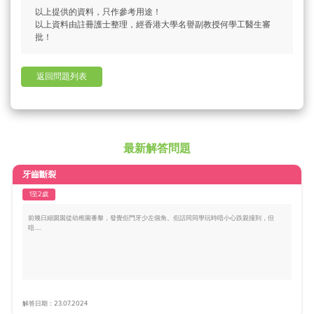
以上提供的資料，只作參考用途！
以上資料由註冊護士整理，經香港大學名譽副教授何學工醫生審
批！
返回問題列表
最新解答問題
牙齒斷裂
1至2歲
前幾日細囡囡從幼稚園番黎，發覺佢門牙少左個角。佢話同同學玩時唔小心跌親撞到，但
唔.....
解答日期：23.07.2024