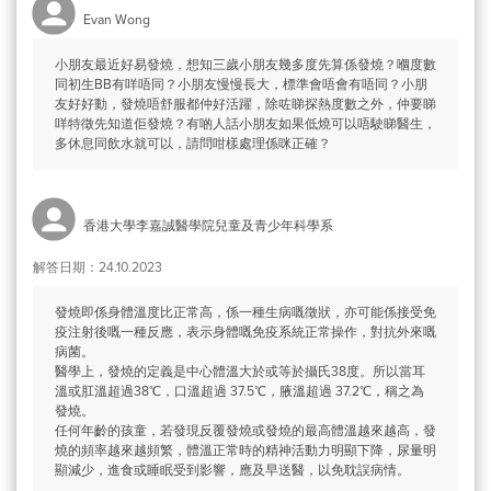
Evan Wong
小朋友最近好易發燒，想知三歲小朋友幾多度先算係發燒？嗰度數
同初生BB有咩唔同？小朋友慢慢長大，標準會唔會有唔同？小朋
友好好動，發燒唔舒服都仲好活躍，除咗睇探熱度數之外，仲要睇
咩特徵先知道佢發燒？有啲人話小朋友如果低燒可以唔駛睇醫生，
多休息同飲水就可以，請問咁樣處理係咪正確？
香港大學李嘉誠醫學院兒童及青少年科學系
解答日期：24.10.2023
發燒即係身體溫度比正常高，係一種生病嘅徵狀，亦可能係接受免
疫注射後嘅一種反應，表示身體嘅免疫系統正常操作，對抗外來嘅
病菌。
醫學上，發燒的定義是中心體溫大於或等於攝氏38度。所以當耳
溫或肛溫超過38℃，口溫超過 37.5℃，腋溫超過 37.2℃，稱之為
發燒。
任何年齡的孩童，若發現反覆發燒或發燒的最高體溫越來越高，發
燒的頻率越來越頻繁，體溫正常時的精神活動力明顯下降，尿量明
顯減少，進食或睡眠受到影響，應及早送醫，以免耽誤病情。