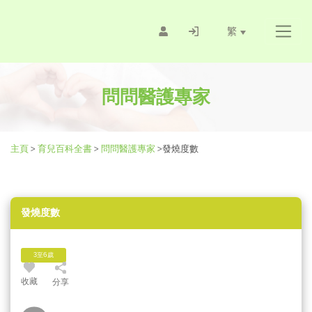
繁
問問醫護專家
主頁
>
育兒百科全書
>
問問醫護專家
>
發燒度數
發燒度數
3至6歲
收藏
分享