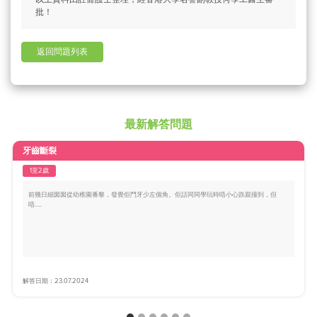
批！
返回問題列表
最新解答問題
牙齒斷裂
1至2歲
前幾日細囡囡從幼稚園番黎，發覺佢門牙少左個角。佢話同同學玩時唔小心跌親撞到，但
唔.....
解答日期：23.07.2024