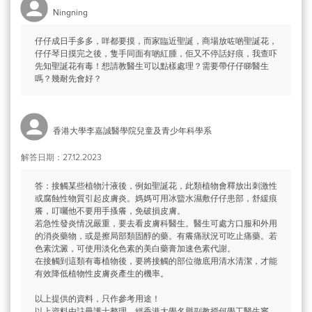
Ningning
仔仔成日手多多，咩都要摸，而家臨近聖誕，商場放咗啲聖誕花，
仔仔琴日摸完之後，隻手同面有啲紅腫，佢又不停話好痕，我查吓
先知聖誕花有毒！想請教醫生可以點樣處理？需要帶仔仔睇醫生
嗎？幾耐先會好？
香港大學李嘉誠醫學院兒童及青少年科學系
解答日期：27.12.2023
答：接觸某些植物汁液後，例如聖誕花，此類植物會釋放出刺激性
或腐蝕性物質引起皮膚炎。媽媽可用冰盬水濕敷仔仔患部，舒緩痕
癢，叮囑他不要用手搔癢，免破損皮膚。
若急性發炎情况嚴重，要去看皮膚科醫生。醫生可處方口服和外用
的消炎藥物，或是擦局部類固醇的藥。有癢痛狀況可吃止痛藥。若
色素沈澱，可使用淡化色素的美白藥膏加速色素代謝。
在接觸到這類有毒植物後，要將接觸的部位徹底用清水清潔，才能
有效降低植物性皮膚炎產生的機率。
以上提供的資料，只作參考用途！
以上資料由註冊護士整理，經香港大學名譽副教授何學工醫生審