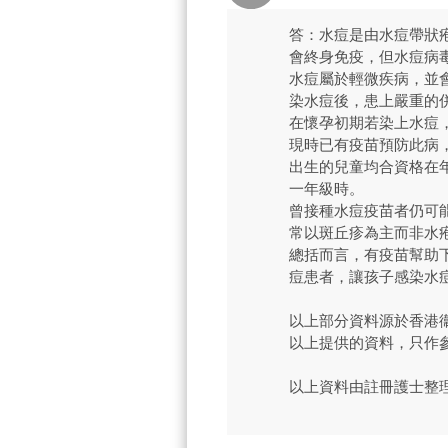
答：水痘是由水痘帶狀
會終身免疫，但水痘病
水痘屬於輕微疾病，並
染水痘後，患上嚴重的
在懷孕初期若染上水痘
現時已有疫苗預防此病
出生的兒童均合資格在
一年級時。
曾接種水痘疫苗者仍可
常以斑丘疹為主而非水
總括而言，有疫苗幫助
痘患者，讓孩子感染水
以上部分資料源於香港
以上提供的資料，只作
以上資料由註冊護士整