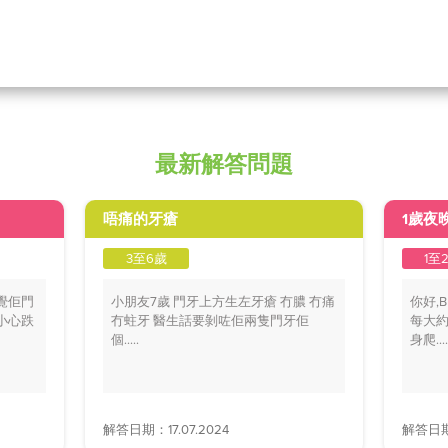
最新解答問題
唔痛的牙瘡
1歲夜
3至6歲
1至
覺佢門
小朋友7歲 門牙上方生左牙瘡 冇膿 冇痛
你好,
小心跌
冇蛀牙 醫生話要剝咗佢兩隻門牙佢
每大約
個.....
身爬....
解答日期：17.07.2024
解答日期：