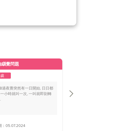
晚瞓覺問題
皮膚變黃
2歲
1至2歲
BB過夜覺突然有一日開始, 日日都
你好醫生，我個BB仔15個月大，
一小時就叫一次, 一叫就即刻轉
playground時好多家長話佢面色
.
黃，.....
05.07.2024
解答日期：28.06.2024