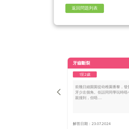
返回問題列表
牙齒斷裂
1至2歲
前幾日細囡囡從幼稚園番黎，發
牙少左個角。佢話同同學玩時唔
親撞到，但唔.....
解答日期：23.07.2024