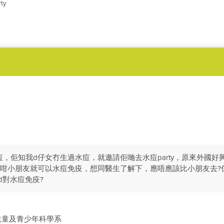
ty
，佢知我d仔女冇生過水痘，就邀請佢哋去水痘party，原來外國好興開
，咁小朋友就可以水痘免疫，想同醫生了解下，應唔應該比小朋友去?
d對水痘免疫?
兒童及青少年科學系