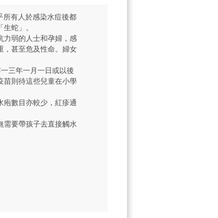
乎所有人於感染水痘後都
「生蛇」。
抗力弱的人士和孕婦，感
重，甚至危及性命。婦女
零一三年一月一日或以後
疫苗則待這些兒童在小學
水疱數目亦較少，紅疹通
無需要帶孩子去直接觸水