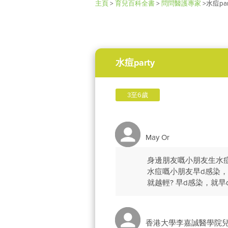
主頁
>
育兒百科全書
>
問問醫護專家
>
水痘par
水痘party
3至6歲
May Or
身邊朋友嘅小朋友生水痘
水痘嘅小朋友早d感染
就越輕? 早d感染，就早
香港大學李嘉誠醫學院