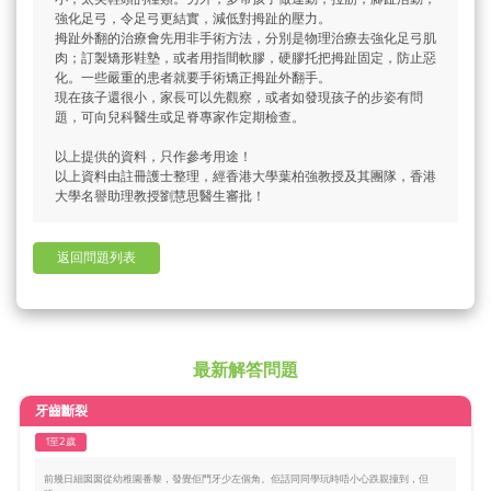
強化足弓，令足弓更結實，減低對拇趾的壓力。
拇趾外翻的治療會先用非手術方法，分別是物理治療去強化足弓肌
肉；訂製矯形鞋墊，或者用指間軟膠，硬膠托把拇趾固定，防止惡
化。一些嚴重的患者就要手術矯正拇趾外翻手。
現在孩子還很小，家長可以先觀察，或者如發現孩子的步姿有問
題，可向兒科醫生或足脊專家作定期檢查。
以上提供的資料，只作參考用途！
以上資料由註冊護士整理，經香港大學葉柏強教授及其團隊，香港
大學名譽助理教授劉慧思醫生審批！
返回問題列表
最新解答問題
牙齒斷裂
1至2歲
前幾日細囡囡從幼稚園番黎，發覺佢門牙少左個角。佢話同同學玩時唔小心跌親撞到，但