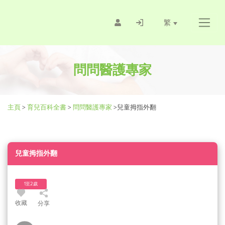
繁
問問醫護專家
主頁
>
育兒百科全書
>
問問醫護專家
>
兒童拇指外翻
兒童拇指外翻
1至2歲
收藏
分享