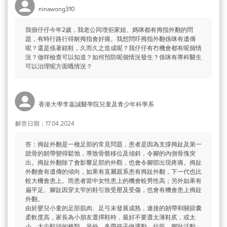
ninawong310
我個仔仔今年2歲，我老公同埋佢家姐、媽咪都有拇指外翻的問
題，有時行路行得耐拇指會好痛。我想問吓拇指外翻係咪有遺傳
呢？還是係著錯鞋，久而久之造成呢？我仔仔有冇機會都有呢個情
況？做咩檢查可以知道？如何預防呢個情況發生？係咪有專科醫生
可以治理呢方面嘅情況？
香港大學李嘉誠醫學院兒童及青少年科學系
解答日期：17.04.2024
答：拇趾外翻是一種足部的常見問題，患者是因為支撐拇趾及第一
蹠骨的韌帶變得鬆弛，導致骨骼移位及傾斜，令腳的內側骨塊突
出。拇趾外翻除了會影響足部的外觀，也會令腳部出現疼痛。拇趾
外翻會有遺傳的傾向，如果有直屬親系患有拇趾外翻，下一代也比
較大機會患上。而患者當中女性患上的機會較男性高；另外如果有
扁平足、腳趾因穿太窄的鞋引致受壓及受傷，也會有機會患上拇趾
外翻。
由於嬰兒小童的足部肌肉、足弓未發展成熟，連接的韌帶和關節囊
柔軟度高，家長為小朋友選擇鞋時，最好不要選太薄鞋㡳，或太
小，太尖鞋頭的種類。另外，多帶孩子做運動，拉筋，腳趾活動，