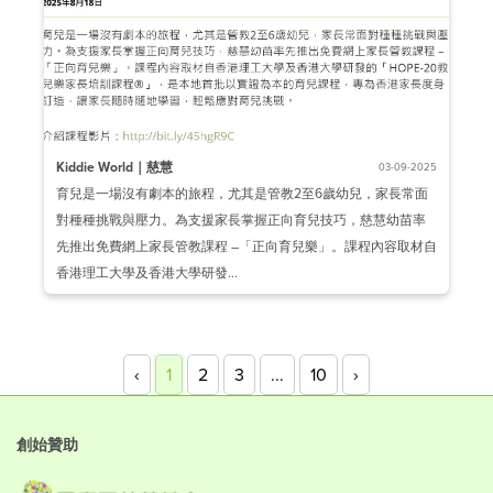
Kiddie World｜慈慧
03-09-2025
育兒是一場沒有劇本的旅程，尤其是管教2至6歲幼兒，家長常面
對種種挑戰與壓力。為支援家長掌握正向育兒技巧，慈慧幼苗率
先推出免費網上家長管教課程 –「正向育兒樂」。課程內容取材自
香港理工大學及香港大學研發...
‹
1
2
3
...
10
›
創始贊助