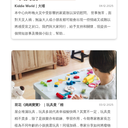
Kiddie World｜大埔
04-12-2025
本中心向昨晚火災中受影響的家庭致以深切慰問。 世事無常，面
對天災人禍，無論大人或小朋友都可能會出現一些情緒又或難以
將感受宣之於口。我們與大家同行，給予支持和關懷，現提供一
個簡短故事及幾個小貼士，幫助...
荷花《媽媽寶寶》 ｜玩具貴「精
03-12-2025
屋企堆滿玩具，玩具多就代表幸福愉快嗎？其實不一定，玩具貴
精不貴多，除了是娛樂亦有鍛鍊、學習作用，今期專家教家長怎
樣為不同年齡的小孩挑選玩具！同場加碼，專家分享如何將廢物