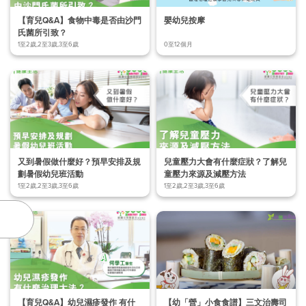
【育兒Q&A】食物中毒是否由沙門
嬰幼兒按摩
氏菌所引致？
1至2歲,2至3歲,3至6歲
0至12個月
又到暑假做什麼好？預早安排及規
兒童壓力大會有什麼症狀？了解兒
劃暑假幼兒班活動
童壓力來源及減壓方法
1至2歲,2至3歲,3至6歲
1至2歲,2至3歲,3至6歲
【育兒Q&A】幼兒濕疹發作 有什
【幼「營」小食食譜】三文治壽司